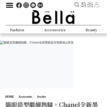
Fashion
Accessories
Beauty
HOME
Accessories
Jewelry
貓眼造型繼續熱騷，Chanel全新墨