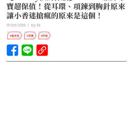
寶超保值！從耳環、項鍊到胸針原來
讓小香迷搶瘋的原來是這個！
01 Oct 2019
|
by
Eli
#香奈兒
#耳環
#珍珠