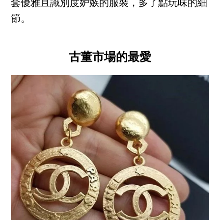
套優雅且識別度妒嫉的服裝，多了點玩味的細
節。
古董市場的最愛