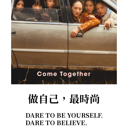
做自己，最時尚
DARE TO BE YOURSELF.
DARE TO BELIEVE.