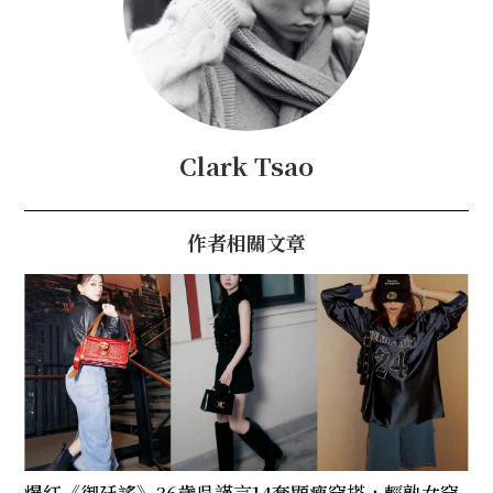
Clark Tsao
作者相關文章
爆紅《御廷謠》36歲吳謹言14套顯瘦穿搭，輕熟女穿