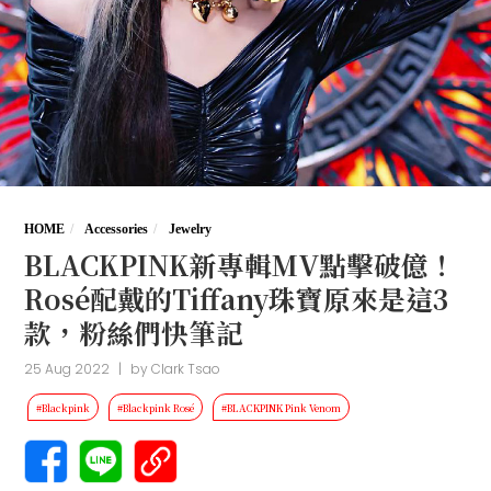
HOME
Accessories
Jewelry
BLACKPINK新專輯MV點擊破億！
Rosé配戴的Tiffany珠寶原來是這3
款，粉絲們快筆記
25 Aug 2022
|
by
Clark Tsao
#Blackpink
#Blackpink Rosé
#BLACKPINK Pink Venom