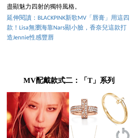
盡顯魅力四射的獨特風格。
延伸閱讀：BLACKPINK新歌MV「唇膏」用這四
款！Lisa無瀏海靠Nars顯小臉，香奈兒這款打
造Jennie性感豐唇
MV配戴款式二：「T」系列