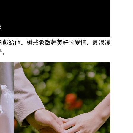
的獻給他。鑽戒象徵著美好的愛情、最浪漫
諾。