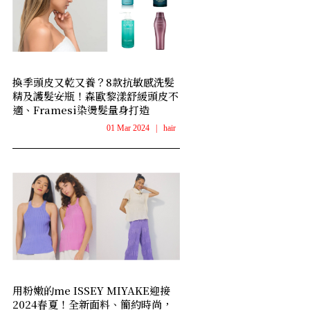
換季頭皮又乾又養？8款抗敏感洗髮
精及護髮安瓶！森歐黎漾舒緩頭皮不
適、Framesi染燙髮量身打造
01 Mar 2024
|
hair
用粉嫩的me ISSEY MIYAKE迎接
2024春夏！全新面料、簡約時尚，