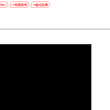
UNO
#專題報導
#婚戒推薦