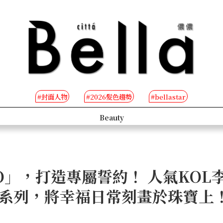
#封面人物
#2026髮色趨勢
#bellastar
s
Beauty
O」，打造專屬誓約！ 人氣KO
系列，將幸福日常刻畫於珠寶上