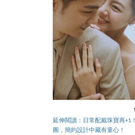
延伸閱讀：日常配戴珠寶再+1！
圈，簡約設計中藏有童心！