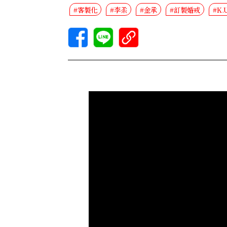
#客製化
#李柔
#金承
#訂製婚戒
#K.