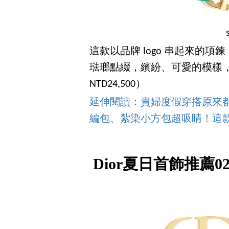
這款以品牌 logo 串起來的
琺瑯點綴，繽紛、可愛的模樣
NTD24,500）
延伸閱讀：貴婦度假穿搭原來都選它！
編包、紮染小方包超吸睛！這
Dior夏日首飾推薦02：