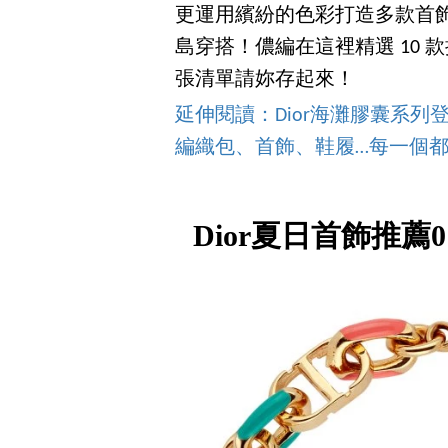
更運用繽紛的色彩打造多款首
島穿搭！儂編在這裡精選 10
張清單請妳存起來！
延伸閱讀：Dior海灘膠囊系列登場！
編織包、首飾、鞋履…每一個
Dior夏日首飾推薦01