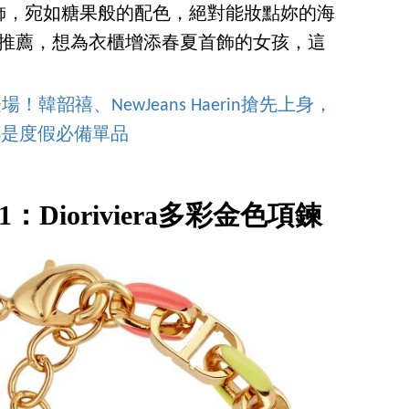
飾，宛如糖果般的配色，絕對能妝點妳的海
 款推薦，想為衣櫃增添春夏首飾的女孩，這
韓韶禧、NewJeans Haerin搶先上身，
都是度假必備單品
：Dioriviera多彩金色項鍊