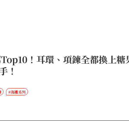
薦Top10！耳環、項鍊全都換上
手！
鍊
#海灘系列