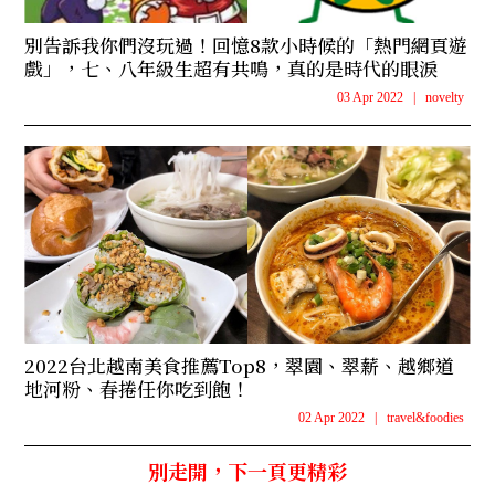
別告訴我你們沒玩過！回憶8款小時候的「熱門網頁遊
戲」，七、八年級生超有共鳴，真的是時代的眼淚
03 Apr 2022
|
novelty
2022台北越南美食推薦Top8，翠園、翠薪、越鄉道
地河粉、春捲任你吃到飽！
02 Apr 2022
|
travel&foodies
別走開，下一頁更精彩