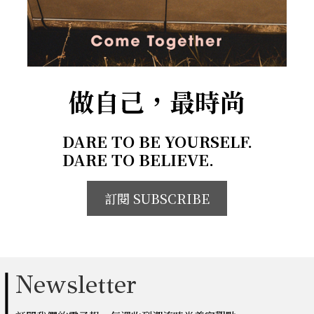
做自己，最時尚
DARE TO BE YOURSELF.
DARE TO BELIEVE.
訂閱 SUBSCRIBE
Newsletter