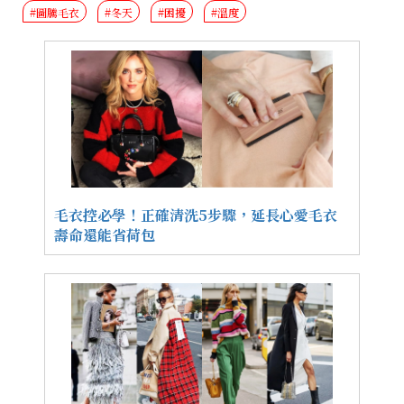
#圖騰毛衣
#冬天
#困擾
#溫度
毛衣控必學！正確清洗5步驟，延長心愛毛衣
壽命還能省荷包