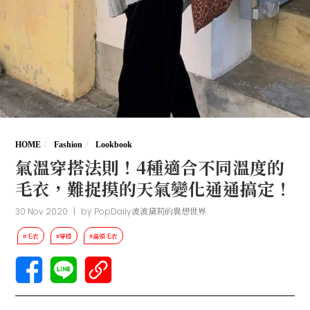
HOME
Fashion
Lookbook
氣溫穿搭法則！4種適合不同溫度的
毛衣，難捉摸的天氣變化通通搞定！
30 Nov 2020
|
by
PopDaily波波黛莉的異想世界
#毛衣
#穿搭
#高領毛衣