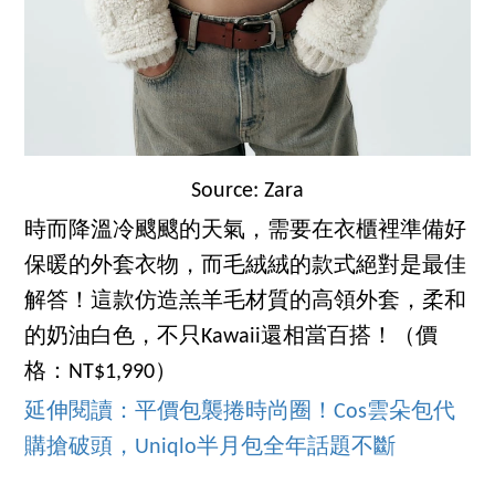
Source: Zara
時而降溫冷颼颼的天氣，需要在衣櫃裡準備好
保暖的外套衣物，而毛絨絨的款式絕對是最佳
解答！這款仿造羔羊毛材質的高領外套，柔和
的奶油白色，不只Kawaii還相當百搭！（價
格：NT$1,990）
延伸閱讀：平價包襲捲時尚圈！Cos雲朵包代
購搶破頭，Uniqlo半月包全年話題不斷