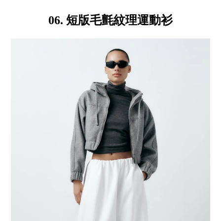
06. 短版毛氈紋理運動衫