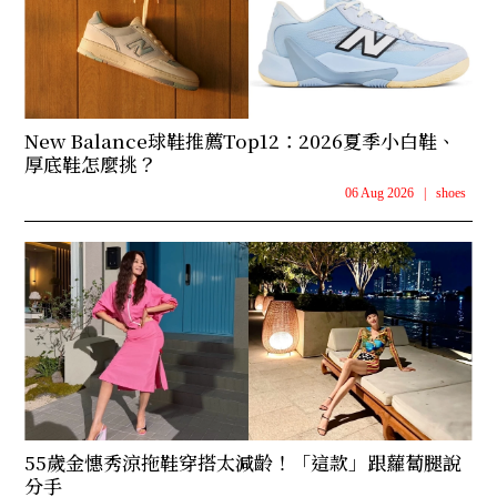
New Balance球鞋推薦Top12：2026夏季小白鞋、
厚底鞋怎麼挑？
06 Aug 2026
|
shoes
55歲金憓秀涼拖鞋穿搭太減齡！「這款」跟蘿蔔腿說
分手