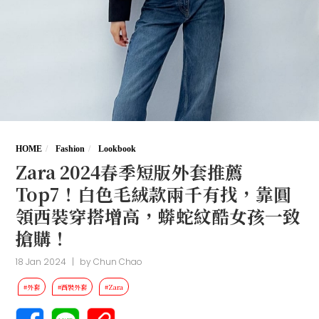
HOME
Fashion
Lookbook
Zara 2024春季短版外套推薦
Top7！白色毛絨款兩千有找，靠圓
領西裝穿搭增高，蟒蛇紋酷女孩一致
搶購！
18 Jan 2024
|
by
Chun Chao
#外套
#西裝外套
#Zara