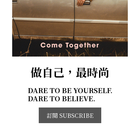
做自己，最時尚
DARE TO BE YOURSELF.
DARE TO BELIEVE.
訂閱 SUBSCRIBE