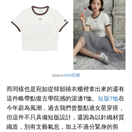
Source:
FILA官網
而同樣也是宛如從韓韶禧衣櫃裡拿出來的還有
這件略帶點復古學院感的滾邊T恤。
短版T恤
在
今年蔚為風潮，過去我們曾盤點過女星穿搭，
但這件不只具備短版設計，還因為以針織材質
織造，別有文藝氣息，加上不過分緊身的剪