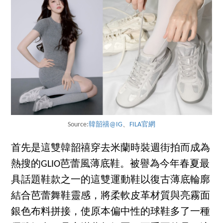
Source:
韓韶禧@IG
、
FILA官網
首先是這雙韓韶禧穿去米蘭時裝週街拍而成為
熱搜的GLIO芭蕾風薄底鞋。被譽為今年春夏最
具話題鞋款之一的這雙運動鞋以復古薄底輪廓
結合芭蕾舞鞋靈感，將柔軟皮革材質與亮霧面
銀色布料拼接，使原本偏中性的球鞋多了一種