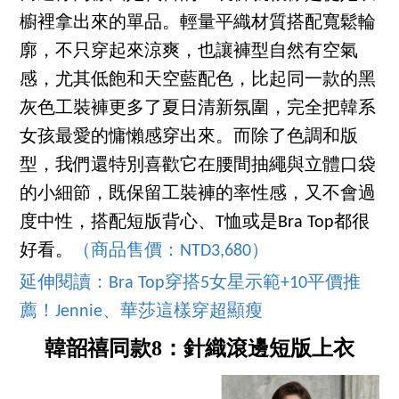
櫥裡拿出來的單品。輕量平織材質搭配寬鬆輪
廓，不只穿起來涼爽，也讓褲型自然有空氣
感，尤其低飽和天空藍配色，比起同一款的黑
灰色工裝褲更多了夏日清新氛圍，完全把韓系
女孩最愛的慵懶感穿出來。而除了色調和版
型，我們還特別喜歡它在腰間抽繩與立體口袋
的小細節，既保留工裝褲的率性感，又不會過
度中性，搭配短版背心、T恤或是Bra Top都很
好看。
（商品售價：NTD3,680）
延伸閱讀：Bra Top穿搭5女星示範+10平價推
薦！Jennie、華莎這樣穿超顯瘦
韓韶禧同款8：針織滾邊短版上衣