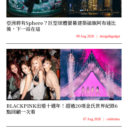
亞洲將有Sphere？巨型球體螢幕建築插旗阿布達比
後，下一站在這
09 Aug 2026
|
design&gadget
BLACKPINK出道十週年！超過20項金氏世界紀錄6
點回顧一次看
07 Aug 2026
|
celebrities