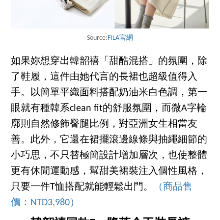
Source:
FILA官網
如果妳想穿出韓韶禧「甜酷混搭」的氛圍，除
了鞋履，這件由她代言的長裙也超級值得入
手。以簡單平織面料搭配奶油米白色調，第一
眼就有種韓系clean fit的舒服氛圍，而微A字輪
廓則自然修飾臀腿比例，對亞洲女生相當友
善。此外，它還在裙擺滾邊線條與抽繩細節的
小巧思，不只替極簡設計增加層次，也使整體
更有休閒運動感，幫甜美裙裝注入個性風格，
只要一件T恤搭配就能輕鬆出門。
（商品售
價：NTD3,980）