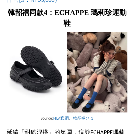
品售價：NTD3,080）
韓韶禧同款4：ECHAPPE 瑪莉珍運動
鞋
Source:
FILA官網
、
韓韶禧@IG
延續「甜酷混搭」的氛圍，這雙ECHAPPE瑪莉