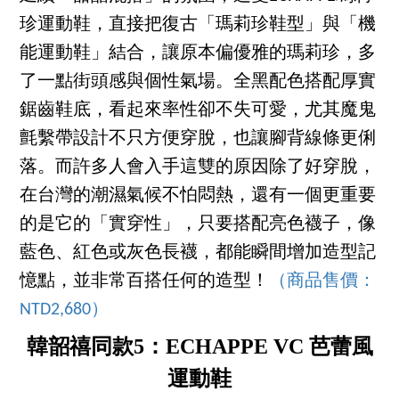
珍運動鞋，直接把復古「瑪莉珍鞋型」與「機
能運動鞋」結合，讓原本偏優雅的瑪莉珍，多
了一點街頭感與個性氣場。全黑配色搭配厚實
鋸齒鞋底，看起來率性卻不失可愛，尤其魔鬼
氈繫帶設計不只方便穿脫，也讓腳背線條更俐
落。而許多人會入手這雙的原因除了好穿脫，
在台灣的潮濕氣候不怕悶熱，還有一個更重要
的是它的「實穿性」，只要搭配亮色襪子，像
藍色、紅色或灰色長襪，都能瞬間增加造型記
憶點，並非常百搭任何的造型！
（商品售價：
NTD2,680）
韓韶禧同款5：ECHAPPE VC 芭蕾風
運動鞋