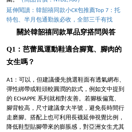
延伸閱讀：韓韶禧同款小CK包推薦Top 7：托
特包、半月包通勤族必收，全部三千有找
關於韓韶禧同款單品穿搭問與答
Q1：芭蕾風運動鞋適合腳寬、腳肉的
女生嗎？
A1：可以，但建議優先挑選鞋面有透氣網布、
彈性綁帶或鞋頭較圓潤的款式，例如文中提到
的 ECHAPPE 系列就相對友善。若腳板偏寬、
腳背較高，尺寸建議拿大半號，避免長時間行
走磨腳。搭配上也可利用長襪延伸視覺比例，
降低鞋型貼腳帶來的膨脹感，對亞洲女生尤其