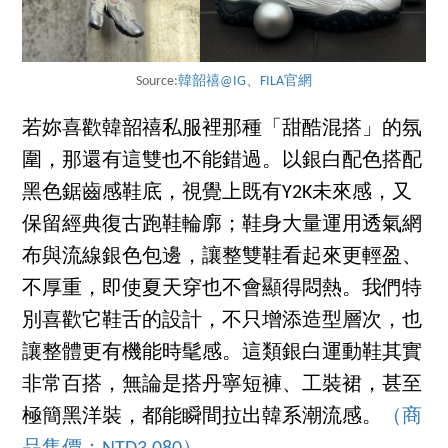
Source:
韓韶禧@IG
、
FILA官網
若妳喜歡韓韶禧私服裡那種「甜酷混搭」的氛
圍，那還有這雙也不能錯過。以銀白配色搭配
黑色鋸齒感鞋底，視覺上既有Y2K未來感，又
保留經典復古跑鞋輪廓；鞋身大量運用透氣網
布與流線銀色包邊，讓整雙鞋看起來更輕盈、
不厚重，即使夏天穿也不會顯得悶熱。我們特
別喜歡它鞋舌的設計，不只增添造型層次，也
讓整體更有機能時髦感。這類銀白運動鞋其實
非常百搭，無論是搭丹寧短褲、工裝裙，甚至
極簡黑洋裝，都能瞬間拉出韓系潮流感。
（商