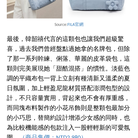
Source:
FILA官網
最後，韓韶禧代言的這顆包也讓我們超級驚
喜，過去我們曾經盤點過她拿的名牌包，但除
了那一系列幹練、俐落、華麗的皮革袋包，這
顆則完美展現她「甜酷混搭」的慣性。淡藍色
調的平織布包一背上立刻有種清新又溫柔的夏
日氛圍，加上輕盈尼龍材質搭配澎潤包型的設
計，不只容量實用，背起來也不會有厚重感，
而同塊布料製作的小花吊飾則是整顆包最加分
的小巧思，替簡約設計增添少女感的同時，也
為比較機能感的包款注入一股輕輕新的可愛氛
圍。
（商品售價：NTD2,980）