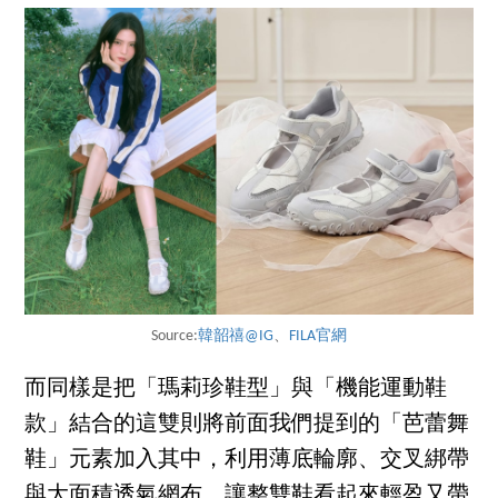
Source:
韓韶禧@IG
、
FILA官網
而同樣是把「瑪莉珍鞋型」與「機能運動鞋
款」結合的這雙則將前面我們提到的「芭蕾舞
鞋」元素加入其中，利用薄底輪廓、交叉綁帶
與大面積透氣網布，讓整雙鞋看起來輕盈又帶