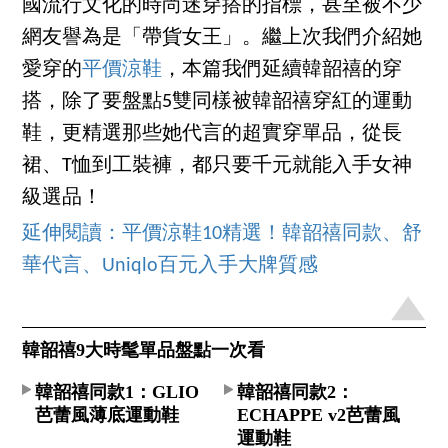
國流行文化的時尚迷穿搭的指標，甚至被不少
網友譽為是「帶貨女王」。繼上次我們介紹她
愛穿的
平價涼鞋
，本篇我們延續韓韶禧的穿
搭，除了要盤點5雙同樣被韓韶禧穿紅的運動
鞋，更精選那些她代言的超實穿單品，從長
裙、T恤到工裝褲，都只要千元就能入手女神
級選品！
延伸閱讀：平價涼鞋10精選！韓韶禧同款、舒
華代言、Uniqlo百元入手大牌質感
韓韶禧9大時髦單品盤點一次看
韓韶禧同款1：GLIO
韓韶禧同款2：
芭蕾風薄底運動鞋​
ECHAPPE v2芭蕾風
運動鞋​