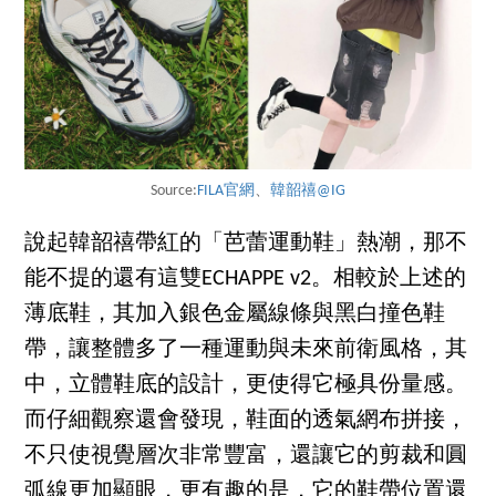
Source:
FILA官網
、
韓韶禧@IG
說起韓韶禧帶紅的「芭蕾運動鞋」熱潮，那不
能不提的還有這雙ECHAPPE v2。相較於上述的
薄底鞋，其加入銀色金屬線條與黑白撞色鞋
帶，讓整體多了一種運動與未來前衛風格，其
中，立體鞋底的設計，更使得它極具份量感。
而仔細觀察還會發現，鞋面的透氣網布拼接，
不只使視覺層次非常豐富，還讓它的剪裁和圓
弧線更加顯眼，更有趣的是，它的鞋帶位置還