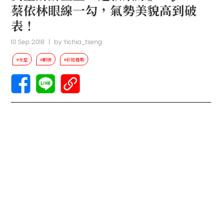
蔡依林眼線一勾，氣勢美貌高到破
表！
10 Sep 2018
|
by
Yichia_tseng
#女星
#眼線
#彩妝趨勢