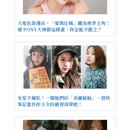
大地色靠邊站，「愛瑪仕橘」躍為秋季主角！
連 PONY大神都這樣畫，你怎能不跟上？
女星不藏私！一窺她們的「美麗秘帖」，趕快
筆記當作你下次的補貨清單吧！