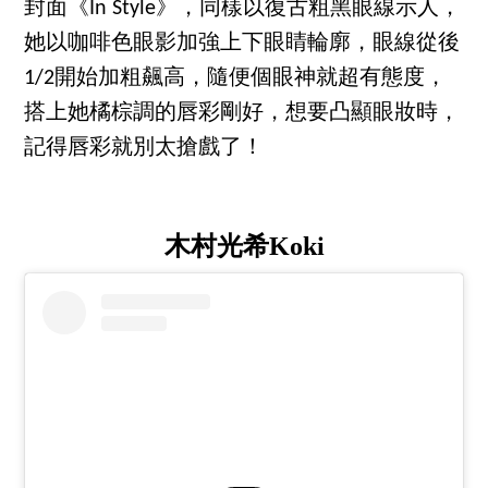
封面《In Style》，同樣以復古粗黑眼線示人，
她以咖啡色眼影加強上下眼睛輪廓，眼線從後
1/2開始加粗飆高，隨便個眼神就超有態度，
搭上她橘棕調的唇彩剛好，想要凸顯眼妝時，
記得唇彩就別太搶戲了！
木村光希Koki