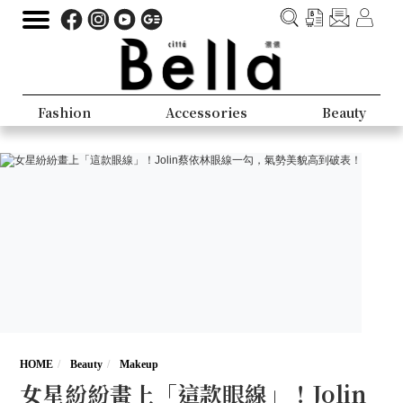
Fashion
Accessories
Beauty
HOME
Beauty
Makeup
女星紛紛畫上「這款眼線」！Jolin