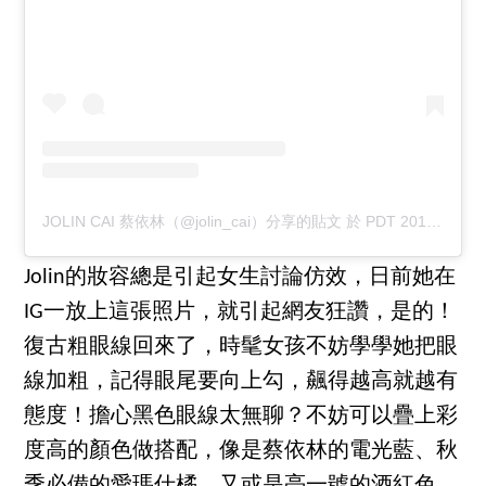
JOLIN CAI 蔡依林（@jolin_cai）分享的貼文
於
PDT 2018 年 5月 月 15 日 上午 5:02
Jolin的妝容總是引起女生討論仿效，日前她在
IG一放上這張照片，就引起網友狂讚，是的！
復古粗眼線回來了，時髦女孩不妨學學她把眼
線加粗，記得眼尾要向上勾，飆得越高就越有
態度！擔心黑色眼線太無聊？不妨可以疊上彩
度高的顏色做搭配，像是蔡依林的電光藍、秋