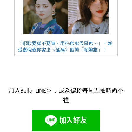
「眼影要虛不要實、用棕色取代黑色…」，讓
張嘉倪教你畫出《延禧》最美「順嬪妝」！
加入Bella LINE@ ，成為儂粉每周五抽時尚小
禮