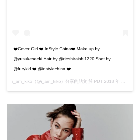
❤️Cover Girl ❤️ InStyle China❤️ Make up by
@yusukesaeki Hair by @rieshiraishi1220 Shot by
@furykid ❤️ @instylechina ❤️
i_am_kiko
（@i_am_kiko）分享的貼文 於
PDT 2018 年 9月 月 3 日 下午 8:37