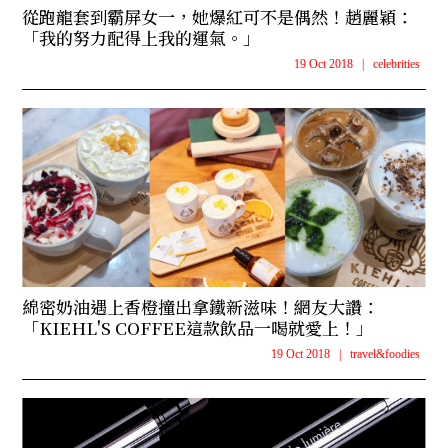
從跑龍套到霸屏女一，她爆紅可不是偶然！趙麗穎：
「我的努力配得上我的運氣。」
19 Oct 2018
|
celebrities
綿密奶油遇上香橙撞出拿鐵新滋味！網友大讚：
「KIEHL'S COFFEE這款飲品一喝就愛上！」
19 Oct 2018
|
travel&foodies