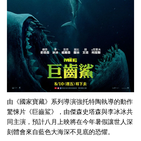
由《國家寶藏》系列導演強托特陶執導的動作
驚悚片《巨齒鯊》，由傑森史塔森與李冰冰共
同主演，預計八月上映將在今年暑假讓世人深
刻體會來自藍色大海深不見底的恐懼。