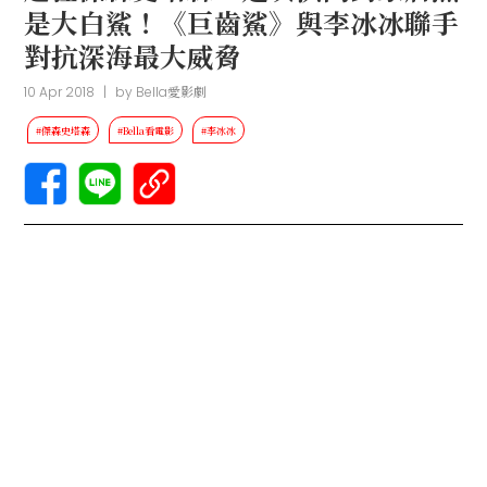
是大白鯊！《巨齒鯊》與李冰冰聯手
對抗深海最大威脅
10 Apr 2018
|
by
Bella愛影劇
#傑森史塔森
#Bella看電影
#李冰冰