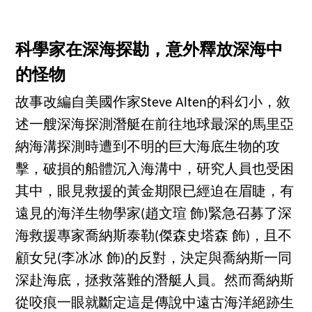
科學家在深海探勘，意外釋放深海中
的怪物
故事改編自美國作家Steve Alten的科幻小，敘
述一艘深海探測潛艇在前往地球最深的馬里亞
納海溝探測時遭到不明的巨大海底生物的攻
擊，破損的船體沉入海溝中，研究人員也受困
其中，眼見救援的黃金期限已經迫在眉睫，有
遠見的海洋生物學家(趙文瑄 飾)緊急召募了深
海救援專家喬納斯泰勒(傑森史塔森 飾)，且不
顧女兒(李冰冰 飾)的反對，決定與喬納斯一同
深赴海底，拯救落難的潛艇人員。然而喬納斯
從咬痕一眼就斷定這是傳說中遠古海洋絕跡生