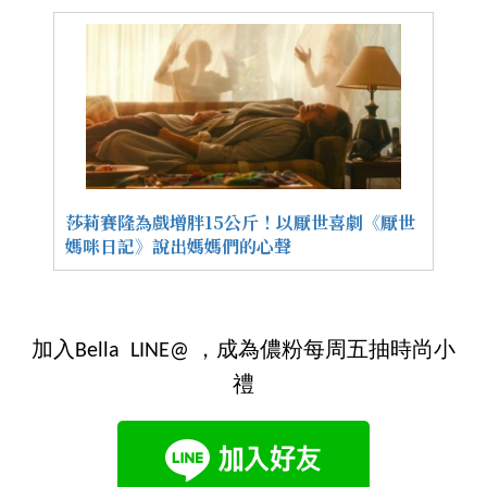
莎莉賽隆為戲增胖15公斤！以厭世喜劇《厭世
媽咪日記》說出媽媽們的心聲
加入Bella LINE@ ，成為儂粉每周五抽時尚小
禮