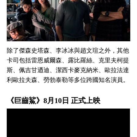
除了傑森史塔森、李冰冰與趙文瑄之外，其他
卡司包括雷恩威爾森、露比羅絲、克里夫柯提
斯、佩吉甘迺迪、潔西卡麥克納米、歐拉法達
利歐拉夫森、勞勃泰勒等多位跨國知名演員。
《巨齒鯊》8月10日 正式上映