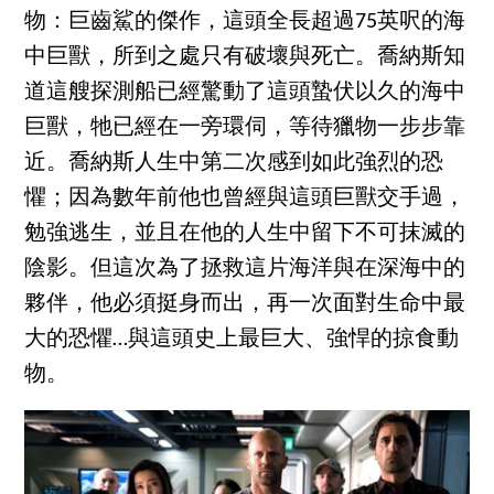
物：巨齒鯊的傑作，這頭全長超過75英呎的海
中巨獸，所到之處只有破壞與死亡。喬納斯知
道這艘探測船已經驚動了這頭蟄伏以久的海中
巨獸，牠已經在一旁環伺，等待獵物一步步靠
近。喬納斯人生中第二次感到如此強烈的恐
懼；因為數年前他也曾經與這頭巨獸交手過，
勉強逃生，並且在他的人生中留下不可抹滅的
陰影。但這次為了拯救這片海洋與在深海中的
夥伴，他必須挺身而出，再一次面對生命中最
大的恐懼…與這頭史上最巨大、強悍的掠食動
物。