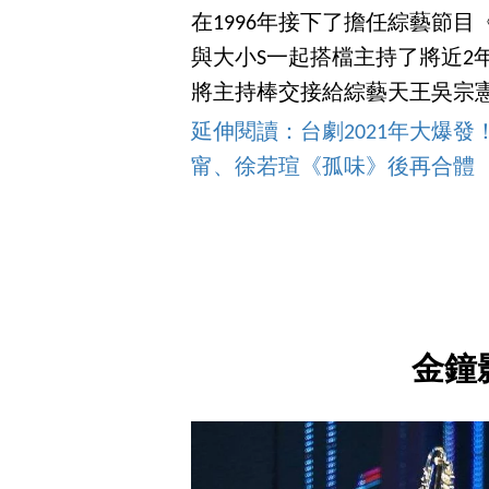
在1996年接下了擔任綜藝節
與大小S一起搭檔主持了將近2
將主持棒交接給綜藝天王吳宗
延伸閱讀：台劇2021年大爆
甯、徐若瑄《孤味》後再合體
金鐘