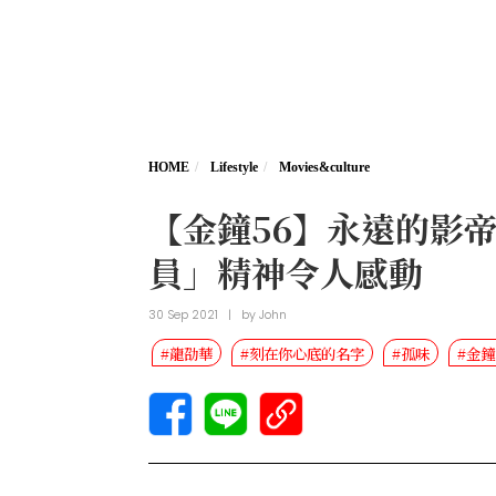
HOME
Lifestyle
Movies&culture
【金鐘56】永遠的影
員」精神令人感動
30 Sep 2021
|
by
John
#龍劭華
#刻在你心底的名字
#孤味
#金鐘