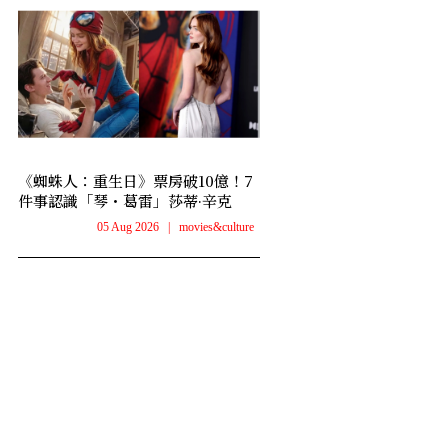
《蜘蛛人：重生日》票房破10億！7
件事認識「琴・葛雷」莎蒂·辛克
05 Aug 2026
|
movies&culture