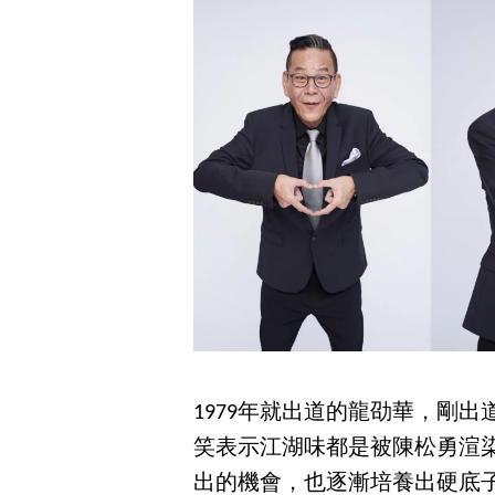
1979年就出道的龍劭華，剛
笑表示江湖味都是被陳松勇渲
出的機會，也逐漸培養出硬底