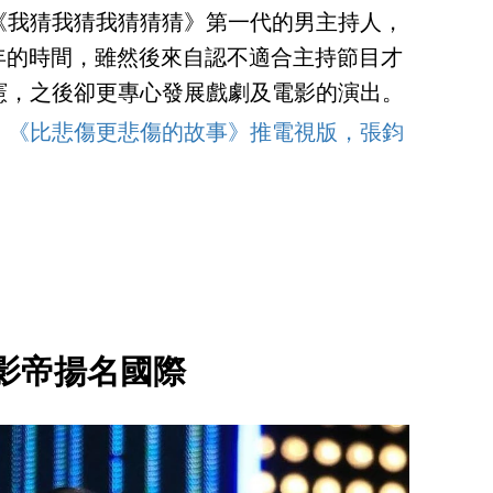
目《我猜我猜我猜猜猜》第一代的男主持人，
年的時間，雖然後來自認不適合主持節目才
憲，之後卻更專心發展戲劇及電影的演出。
發！《比悲傷更悲傷的故事》推電視版，張鈞
影帝揚名國際