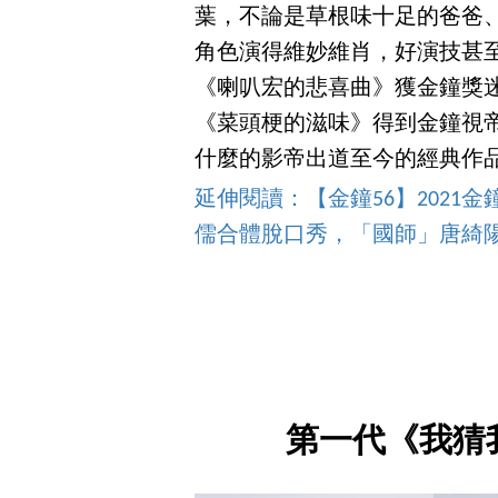
葉，不論是草根味十足的爸爸
角色演得維妙維肖，好演技甚至
《喇叭宏的悲喜曲》獲金鐘獎迷
《菜頭梗的滋味》得到金鐘視
什麼的影帝出道至今的經典作
延伸閱讀：【金鐘56】2021金
儒合體脫口秀，「國師」唐綺
第一代《我猜