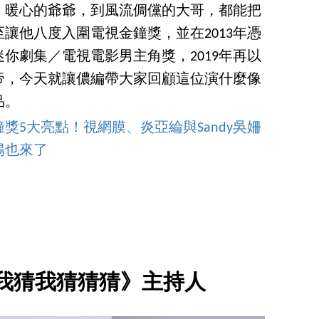
、暖心的爺爺，到風流倜儻的大哥，都能把
讓他八度入圍電視金鐘獎，並在2013年憑
你劇集／電視電影男主角獎，2019年再以
帝，今天就讓儂編帶大家回顧這位演什麼像
品。
鐘獎5大亮點！視網膜、炎亞綸與Sandy吳姍
陽也來了
我猜我猜猜猜》主持人