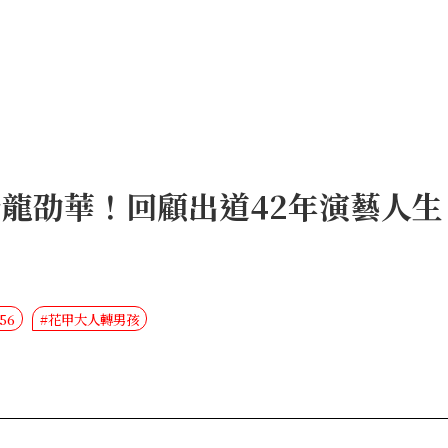
帝龍劭華！回顧出道42年演藝人
56
#花甲大人轉男孩