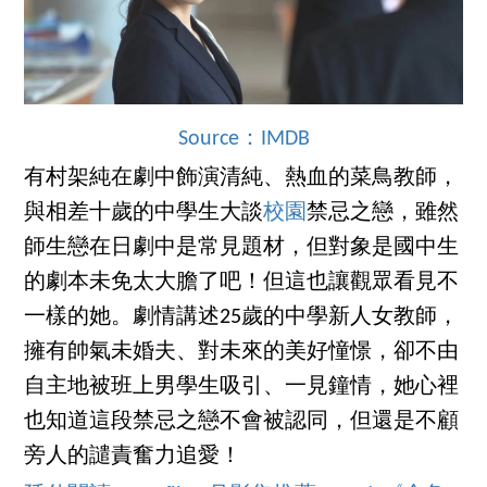
Source：IMDB
有村架純在劇中飾演清純、熱血的菜鳥教師，
與相差十歲的中學生大談
校園
禁忌之戀，雖然
師生戀在日劇中是常見題材，但對象是國中生
的劇本未免太大膽了吧！但這也讓觀眾看見不
一樣的她。劇情講述25歲的中學新人女教師，
擁有帥氣未婚夫、對未來的美好憧憬，卻不由
自主地被班上男學生吸引、一見鐘情，她心裡
也知道這段禁忌之戀不會被認同，但還是不顧
旁人的譴責奮力追愛！