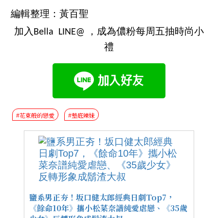
編輯整理：黃百聖
加入Bella LINE@ ，成為儂粉每周五抽時尚小
禮
#花束般的戀愛
#墊底辣妹
鹽系男正夯！坂口健太郎經典日劇Top7，
《餘命10年》攜小松菜奈譜純愛虐戀、《35歲