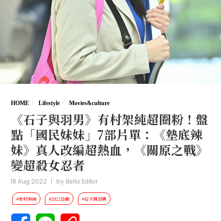
HOME
Lifestyle
Movies&culture
《石子與羽男》有村架純超圈粉！盤
點「國民妹妹」7部片單：《墊底辣
妹》真人改編超熱血，《關原之戰》
變超殺女忍者
18 Aug 2022
|
by
Bella Editor
#有村架純
#2022日劇
#石子與羽男