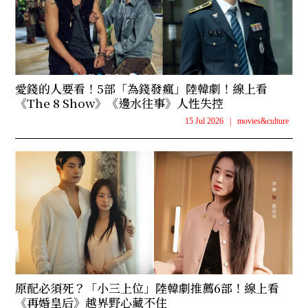
愛錢的人要看！5部「為錢發瘋」陸韓劇！線上看
《The 8 Show》《邊水往事》人性失控
15 Jul 2026
|
movies&culture
原配必須死？「小三上位」陸韓劇推薦6部！線上看
《再婚皇后》越界野心藏不住