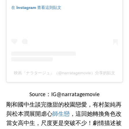
在 Instagram 查看這則貼文
映画『ナラタージュ』（@narratagemovie）分享的貼文
Source：IG@narratagemovie
剛和國中生談完微甜的校園戀愛，有村架純再
與松本潤展開虐心
師生戀
，這回她轉換角色改
當女高中生，尺度更是突破不少！劇情描述被