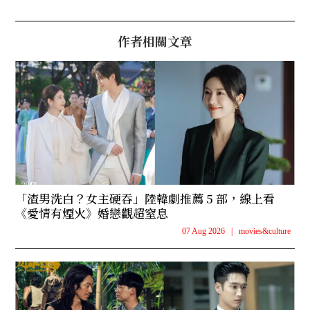
作者相關文章
「渣男洗白？女主硬吞」陸韓劇推薦 5 部，線上看
《愛情有煙火》婚戀觀超窒息
07 Aug 2026
|
movies&culture