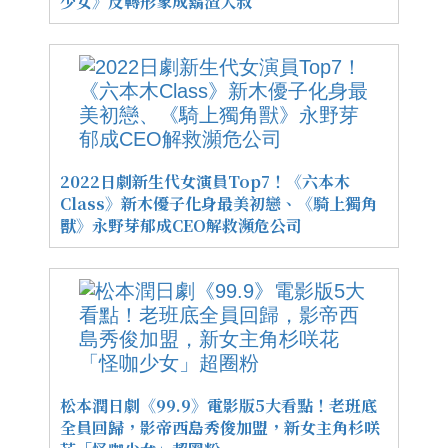
少女》反轉形象成鬍渣大叔
2022日劇新生代女演員Top7！《六本木
Class》新木優子化身最美初戀、《騎上獨角
獸》永野芽郁成CEO解救瀕危公司
松本潤日劇《99.9》電影版5大看點！老班底
全員回歸，影帝西島秀俊加盟，新女主角杉咲