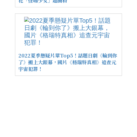
花「怪咖少女」超圈粉
2022夏季懸疑片單Top5！話題日劇《輪到你
了》搬上大銀幕，國片《格瑞特真相》追查元
宇宙犯罪！