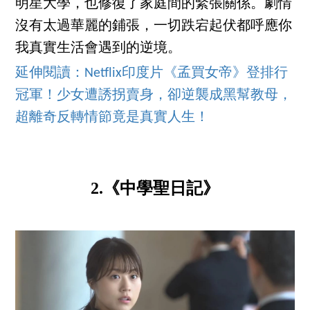
明星大學，也修復了家庭間的緊張關係。劇情
沒有太過華麗的鋪張，一切跌宕起伏都呼應你
我真實生活會遇到的逆境。
延伸閱讀：Netflix印度片《孟買女帝》登排行
冠軍！少女遭誘拐賣身，卻逆襲成黑幫教母，
超離奇反轉情節竟是真實人生！
2.《中學聖日記》