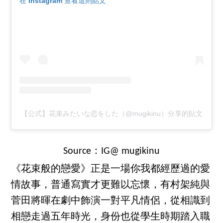
在 Instagram 查看這則貼文
【公式】花束みたいな恋をした（@mugikinu）分享的貼文
Source：IG@ mugikinu
《花束般的戀愛》正是一場你我都經歷過的愛
情故事，普通寫實才更難以忘懷，有村架純與
菅田將暉在劇中飾演一對平凡情侶，從相識到
相戀走過五年時光，身份也從學生時期踏入職