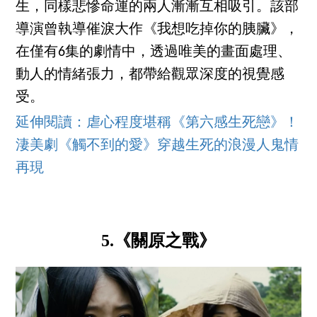
生，同樣悲慘命運的兩人漸漸互相吸引。該部
導演曾執導催淚大作《我想吃掉你的胰臟》，
在僅有6集的劇情中，透過唯美的畫面處理、
動人的情緒張力，都帶給觀眾深度的視覺感
受。
延伸閱讀：虐心程度堪稱《第六感生死戀》！
淒美劇《觸不到的愛》穿越生死的浪漫人鬼情
再現
5.《關原之戰》