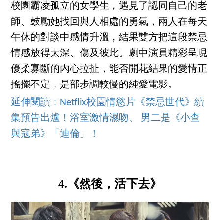
校園霸凌孤立的女學生，遇見了認同自己的老
師、鼓勵她找回與人相處的勇氣，兩人在每天
午休的對談中感情升溫，結果雙方把這段禁忌
情感放得太深、傷及彼此。劇中演員精彩呈現
優柔寡斷的內心拉扯，能否開花結果的愛情正
搖擺不定，是部步調較慢的純愛電影。
延伸閱讀：Netflix校園情慾片《禁忌世代》續
集預告出爐！浴室激情濕吻、 男二是《小查
與寇弟》「迪倫」！
4.《然後，活下去》