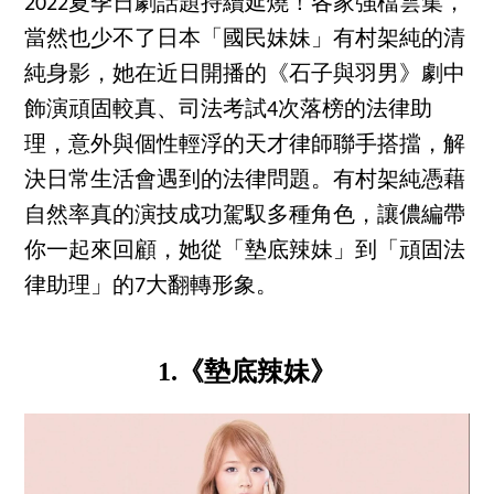
2022夏季日劇話題持續延燒！各家強檔雲集，
當然也少不了日本「國民妹妹」有村架純的清
純身影，她在近日開播的《石子與羽男》劇中
飾演頑固較真、司法考試4次落榜的法律助
理，意外與個性輕浮的天才律師聯手搭擋，解
決日常生活會遇到的法律問題。有村架純憑藉
自然率真的演技成功駕馭多種角色，讓儂編帶
你一起來回顧，她從「墊底辣妹」到「頑固法
律助理」的7大翻轉形象。
1.《墊底辣妹》