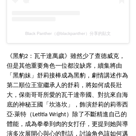
Black Panther（@blackpanther）分享的貼文
《黑豹2：瓦干達萬歲》雖然少了查德威克，
但是其他重要角色一位都沒缺席，續集將由
「黑豹妹」舒莉接棒成為黑豹，劇情講述作為
第二順位王室繼承人的舒莉，將如何成長壯
大，保衛哥哥所愛的瓦干達帝國、對抗來自海
底的神秘王國「坎洛坎」，飾演舒莉的莉蒂西
亞·萊特（Letitia Wright）除了不斷精進自己的
體能，成為拳拳到肉的女打仔，更提到她與導
演多次展開心與心的對話，討論角色該如何邁