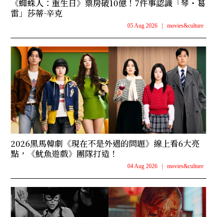
《蜘蛛人：重生日》票房破10億！7件事認識「琴・葛
雷」莎蒂·辛克
05 Aug 2026
|
movies&culture
2026黑馬韓劇《現在不是外遇的問題》線上看6大亮
點，《魷魚遊戲》團隊打造！
04 Aug 2026
|
movies&culture