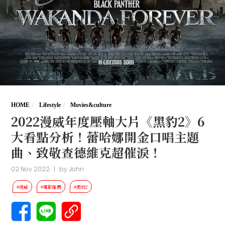
HOME
Lifestyle
Movies&culture
2022漫威年度壓軸大片《黑豹2》6
大看點分析！蕾哈娜開金口唱主題
曲、致敬查德維克超催淚！
02 Nov 2022
|
by
John
#漫威
#電影推薦
#黑豹2