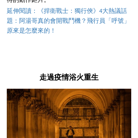
待的動作鉅片。
延伸閱讀：《捍衛戰士：獨行俠》4大熱議話
題：阿湯哥真的會開戰鬥機？飛行員「呼號」
原來是怎麼來的！
走過疫情浴火重生