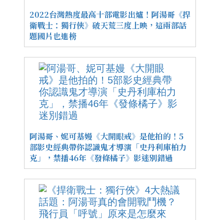
2022台灣熱度最高十部電影出爐！阿湯哥《捍
衛戰士：獨行俠》破天荒三度上映，這兩部話
題國片也進榜
阿湯哥、妮可基嫚《大開眼戒》是他拍的！5
部影史經典帶你認識鬼才導演「史丹利庫柏力
克」，禁播46年《發條橘子》影迷別錯過