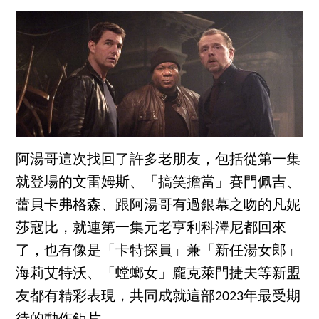
阿湯哥這次找回了許多老朋友，包括從第一集
就登場的文雷姆斯、「搞笑擔當」賽門佩吉、
蕾貝卡弗格森、跟阿湯哥有過銀幕之吻的凡妮
莎寇比，就連第一集元老亨利科澤尼都回來
了，也有像是「卡特探員」兼「新任湯女郎」
海莉艾特沃、「螳螂女」龐克萊門捷夫等新盟
友都有精彩表現，共同成就這部2023年最受期