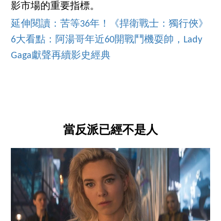
影市場的重要指標。
延伸閱讀：苦等36年！《捍衛戰士：獨行俠》
6大看點：阿湯哥年近60開戰鬥機耍帥，Lady
Gaga獻聲再續影史經典
當反派已經不是人