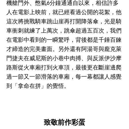
機艙門外、憋氣6分鐘通通自以來，相信許多
人在電影上映前，就已經看過公開的花絮，他
這次將挑戰騎車跳山崖再打開降落傘，光是騎
車衝刺就練了上萬次，跳傘超過五百次，我們
在電影中看到的一瞬驚呼，背後都是千錘百鍊
才締造的完美畫面。另外還有阿湯哥與龐克萊
門捷夫在威尼斯的小巷中肉搏、與反派伊沙摩
路斯從火車廂打到火車頂，最後更在斷崖邊爬
過一節又一節滑落的車廂，每一幕都讓人感覺
到「拿命在拼」的覺悟。
致敬前作彩蛋