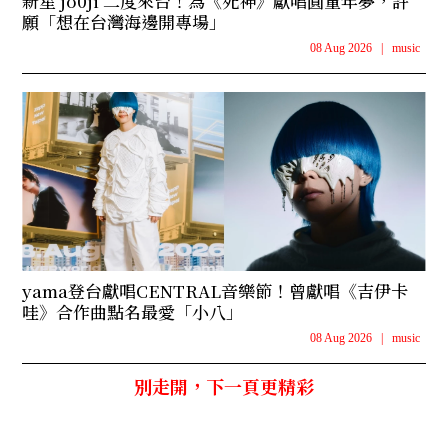
新星 jo0ji 二度來台！為《死神》獻唱圓童年夢，許
願「想在台灣海邊開專場」
08 Aug 2026
|
music
yama登台獻唱CENTRAL音樂節！曾獻唱《吉伊卡
哇》合作曲點名最愛「小八」
08 Aug 2026
|
music
別走開，下一頁更精彩