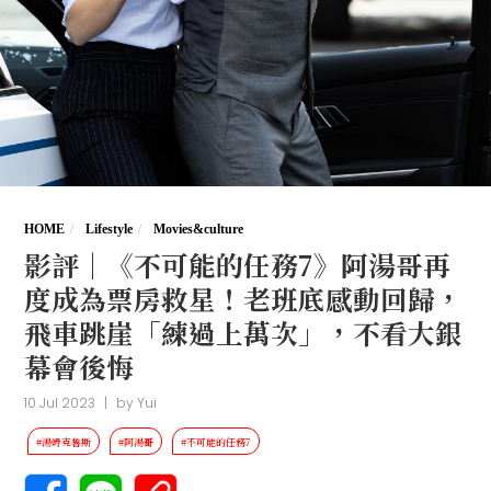
HOME
Lifestyle
Movies&culture
影評｜《不可能的任務7》阿湯哥再
度成為票房救星！老班底感動回歸，
飛車跳崖「練過上萬次」，不看大銀
幕會後悔
10 Jul 2023
|
by
Yui
#湯姆克魯斯
#阿湯哥
#不可能的任務7