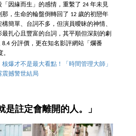
「因緣而生」的感情，重繫了 24 年未見
那，生命的輪盤倒轉回了 12 歲的初戀年
架構簡單、台詞不多，但演員曖昧的神情、
影最扎心且豐富的台詞，其平順但深刻的劇
眾 8.4 分評價，更在知名影評網站「爛番
度。
》核爆才不是最大看點！「時間管理大師」
露震撼警世結局
就是註定會離開的人。」