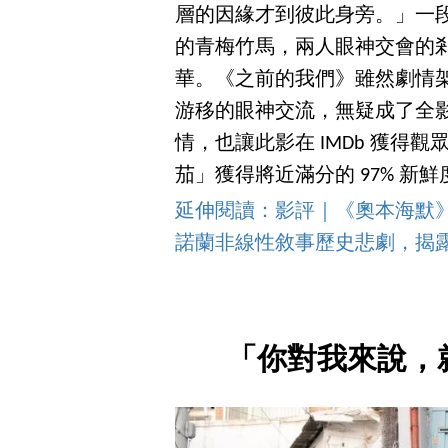
層的因緣才到彼此身旁。」一段
的青梅竹馬，兩人眼神交會的剎
華。《之前的我們》雖然劇情
游移的眼神交流，無疑成了全
情，也讓此影在 IMDb 獲得觀
茄」獲得將近滿分的 97% 新鮮
延伸閱讀：影評｜《奧本海默
諾蘭非線性敘事歷史悲劇，揭
「你對我來說，