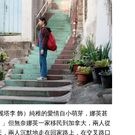
麗塔李 飾）純稚的愛情自小萌芽，娜英甚
。」但無奈娜英一家移民到加拿大，兩人從
天，兩人沉默地走在回家路上，在交叉路口