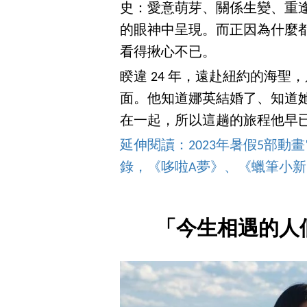
史：愛意萌芽、關係生變、重
的眼神中呈現。而正因為什麼
看得揪心不已。
睽違 24 年，遠赴紐約的海聖
面。他知道娜英結婚了、知道
在一起，所以這趟的旅程他早
延伸閱讀：2023年暑假5部
錄，《哆啦A夢》、《蠟筆小
「今生相遇的人