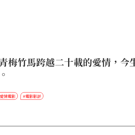
青梅竹馬跨越二十載的愛情，今
。
漫愛情電影
#電影影評