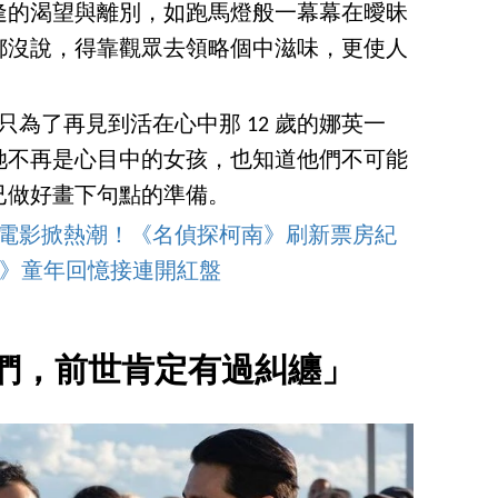
逢的渴望與離別，如跑馬燈般一幕幕在曖昧
都沒說，得靠觀眾去領略個中滋味，更使人
，只為了再見到活在心中那 12 歲的娜英一
她不再是心目中的女孩，也知道他們不可能
已做好畫下句點的準備。
動畫電影掀熱潮！《名偵探柯南》刷新票房紀
新》童年回憶接連開紅盤
們，前世肯定有過糾纏」