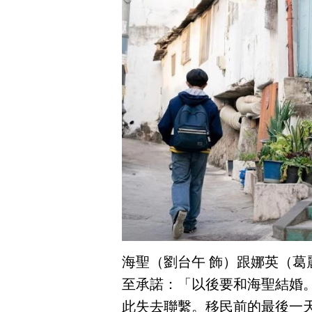
海聖（劉台午 飾）跟娜英（葛
至承諾：「以後要和海聖結婚
此失去聯繫。移民前的最後一