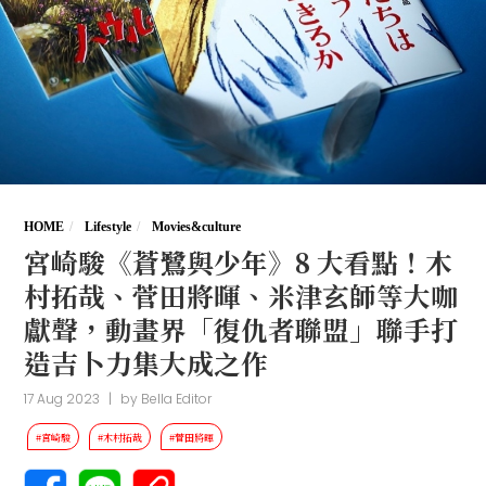
HOME
Lifestyle
Movies&culture
宮崎駿《蒼鷺與少年》8 大看點！木
村拓哉、菅田將暉、米津玄師等大咖
獻聲，動畫界「復仇者聯盟」聯手打
造吉卜力集大成之作
17 Aug 2023
|
by
Bella Editor
#宮崎駿
#木村拓哉
#菅田將暉