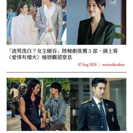
「渣男洗白？女主硬吞」陸韓劇推薦 5 部，線上看
《愛情有煙火》婚戀觀超窒息
07 Aug 2026
|
movies&culture