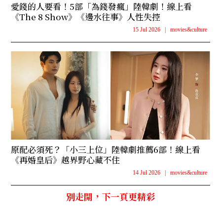
愛錢的人要看！5部「為錢發瘋」陸韓劇！線上看
《The 8 Show》《邊水往事》人性失控
15 Jul 2026
|
movies&culture
原配必須死？「小三上位」陸韓劇推薦6部！線上看
《再婚皇后》越界野心藏不住
14 Jul 2026
|
movies&culture
別走開，下一頁更精彩