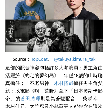
Source：
TopCoat
、
@takuya.kimura_tak
這部的配音陣容包括許多大咖演員：男主角由
活躍於《約定的夢幻島》、年僅18歲的山時聰
真擔任；「不老男神」
木村拓哉
擔任男主角父
親；以電影《啊，荒野》拿下「日本奧斯卡影
帝」的
菅田將暉
則是為蒼鷺配音......柴咲幸、
木村佳乃、大竹忍及小林薰等人都包含在這次