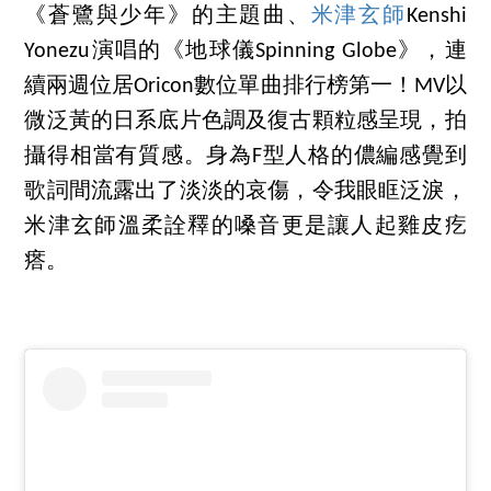
《蒼鷺與少年》的主題曲、
米津玄師
Kenshi
Yonezu演唱的《地球儀Spinning Globe》，連
續兩週位居Oricon數位單曲排行榜第一！MV以
微泛黃的日系底片色調及復古顆粒感呈現，拍
攝得相當有質感。身為F型人格的儂編感覺到
歌詞間流露出了淡淡的哀傷，令我眼眶泛淚，
米津玄師溫柔詮釋的嗓音更是讓人起雞皮疙
瘩。