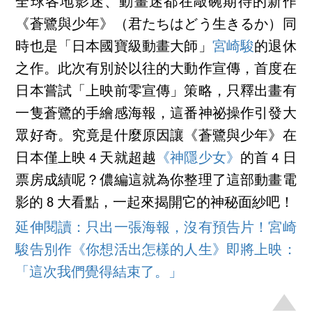
全球各地影迷、動畫迷都在敲碗期待的新作
《蒼鷺與少年》（君たちはどう生きるか）同
時也是「日本國寶級動畫大師」
宮崎駿
的退休
之作。此次有別於以往的大動作宣傳，首度在
日本嘗試「上映前零宣傳」策略，只釋出畫有
一隻蒼鷺的手繪感海報，這番神祕操作引發大
眾好奇。究竟是什麼原因讓《蒼鷺與少年》在
日本僅上映 4 天就超越
《神隱少女》
的首 4 日
票房成績呢？儂編這就為你整理了這部動畫電
影的 8 大看點，一起來揭開它的神秘面紗吧！
延伸閱讀：只出一張海報，沒有預告片！宮崎
駿告別作《你想活出怎樣的人生》即將上映：
「這次我們覺得結束了。」