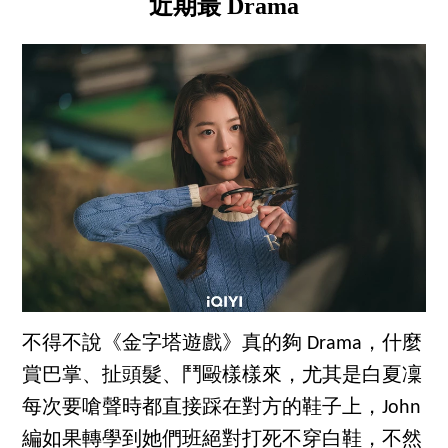
近期最 Drama
不得不說《金字塔遊戲》真的夠 Drama，什麼
賞巴掌、扯頭髮、鬥毆樣樣來，尤其是白夏凜
每次要嗆聲時都直接踩在對方的鞋子上，John
編如果轉學到她們班絕對打死不穿白鞋，不然