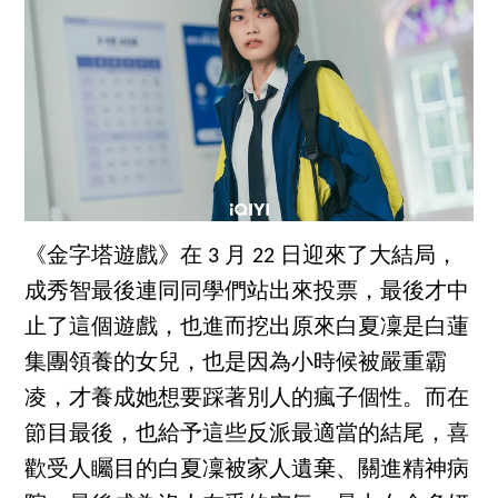
《金字塔遊戲》在 3 月 22 日迎來了大結局，
成秀智最後連同同學們站出來投票，最後才中
止了這個遊戲，也進而挖出原來白夏凜是白蓮
集團領養的女兒，也是因為小時候被嚴重霸
凌，才養成她想要踩著別人的瘋子個性。而在
節目最後，也給予這些反派最適當的結尾，喜
歡受人矚目的白夏凜被家人遺棄、關進精神病