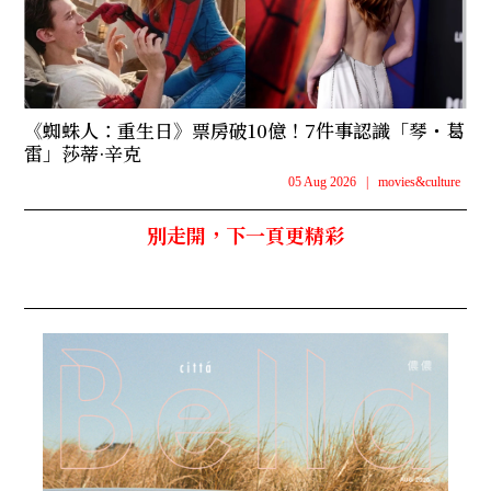
《蜘蛛人：重生日》票房破10億！7件事認識「琴・葛
雷」莎蒂·辛克
05 Aug 2026
|
movies&culture
別走開，下一頁更精彩