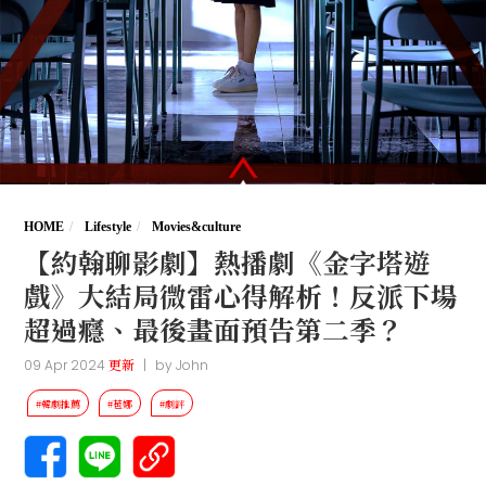
HOME
Lifestyle
Movies&culture
【約翰聊影劇】熱播劇《金字塔遊
戲》大結局微雷心得解析！反派下場
超過癮、最後畫面預告第二季？
09 Apr 2024
更新
|
by
John
#韓劇推薦
#苞娜
#劇評