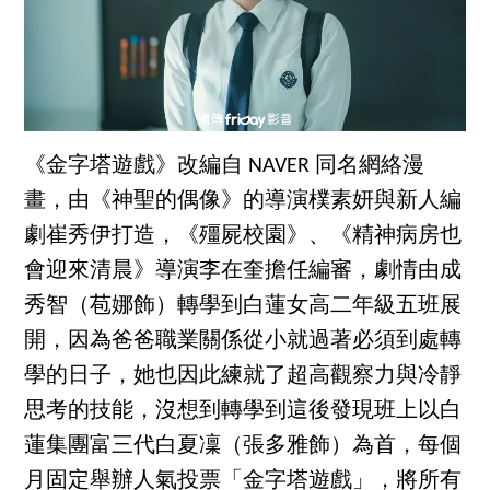
《金字塔遊戲》改編自 NAVER 同名網絡漫
畫，由《神聖的偶像》的導演樸素妍與新人編
劇崔秀伊打造，《殭屍校園》、《精神病房也
會迎來清晨》導演李在奎擔任編審，劇情由成
秀智（苞娜飾）轉學到白蓮女高二年級五班展
開，因為爸爸職業關係從小就過著必須到處轉
學的日子，她也因此練就了超高觀察力與冷靜
思考的技能，沒想到轉學到這後發現班上以白
蓮集團富三代白夏凜（張多雅飾）為首，每個
月固定舉辦人氣投票「金字塔遊戲」，將所有