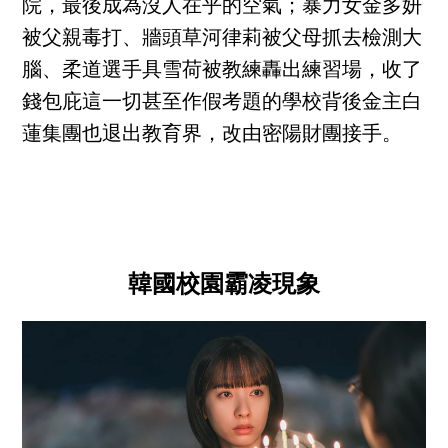
院，最後成為沒人在乎的空氣；暴力女金多妍
被父親毒打、牆頭草河律莉被父母抓去檢測大
腦、柔道選手具雪荷被教練轟出練習場，收了
錢包庇這一切甚至作假考題的學校背後金主白
蓮集團也退出教育界，改由密陽財團接手。
韓國校園霸凌現象