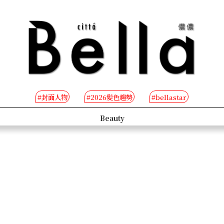
#封面人物
#2026髮色趨勢
#bellastar
s
Beauty