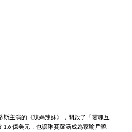
李寇蒂斯主演的《辣媽辣妹》，開啟了「靈魂互
1.6 億美元，也讓琳賽蘿涵成為家喻戶曉