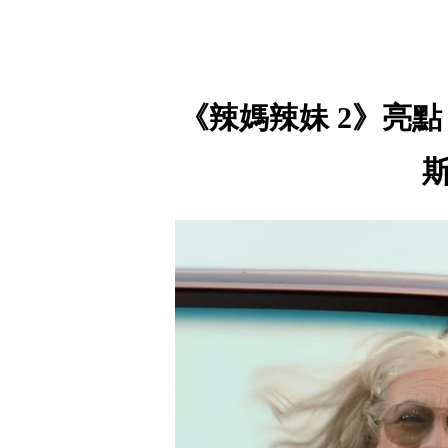
《辣媽辣妹 2》亮點