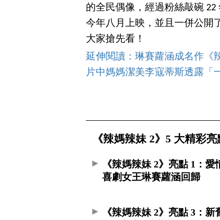
的全民偶像，經過粉絲敲碗 22
今年八月上映，並且一併公開
大家搶先看！
延伸閱讀：琳賽蘿涵成名作《
片中媽媽潔美李寇蒂斯透露「
《辣媽辣妹 2》5 大精彩亮
《辣媽辣妹 2》亮點 1：愛
喜劇女王琳賽蘿涵回歸
《辣媽辣妹 2》亮點 3：新