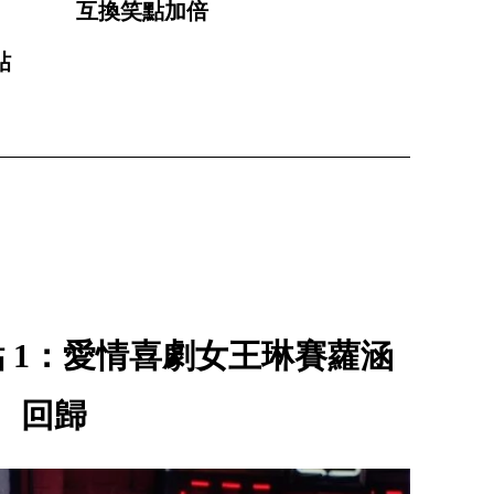
互換笑點加倍
貼
點 1：愛情喜劇女王琳賽蘿涵
回歸