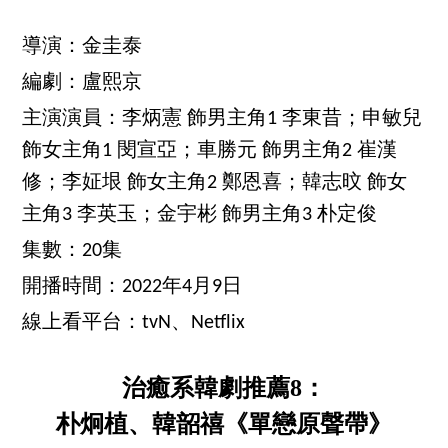
導演：金圭泰
編劇：盧熙京
主演演員：李炳憲 飾男主角1 李東昔；申敏兒
飾女主角1 閔宣亞；車勝元 飾男主角2 崔漢
修；李姃垠 飾女主角2 鄭恩喜；韓志旼 飾女
主角3 李英玉；金宇彬 飾男主角3 朴定俊
集數：20集
開播時間：2022年4月9日
線上看平台：tvN、Netflix
治癒系韓劇推薦8：
朴炯植、韓韶禧《單戀原聲帶》