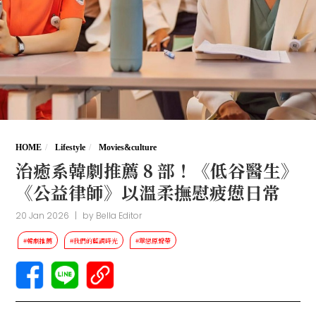
HOME
Lifestyle
Movies&culture
治癒系韓劇推薦 8 部！《低谷醫生》
《公益律師》以溫柔撫慰疲憊日常
20 Jan 2026
|
by
Bella Editor
#韓劇推薦
#我們的藍調時光
#單戀原聲帶