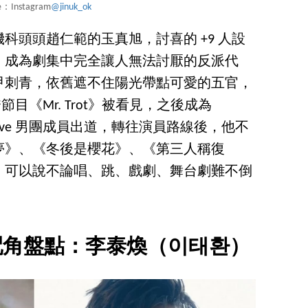
e：Instagram
@jinuk_ok
科頭頭趙仁範的玉真旭，討喜的 +9 人設
，成為劇集中完全讓人無法討厭的反派代
甲刺青，依舊遮不住陽光帶點可愛的五官，
秀節目《Mr. Trot》被看見，之後成為
 Five 男團成員出道，轉往演員路線後，他不
夢》、《冬後是櫻花》、《第三人稱復
，可以說不論唱、跳、戲劇、舞台劇難不倒
配角盤點：李泰煥（이태환）