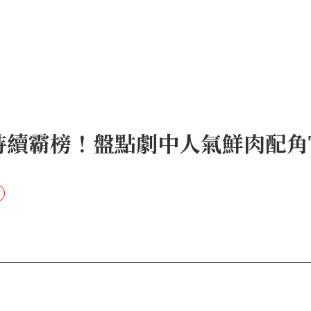
》持續霸榜！盤點劇中人氣鮮肉配角T