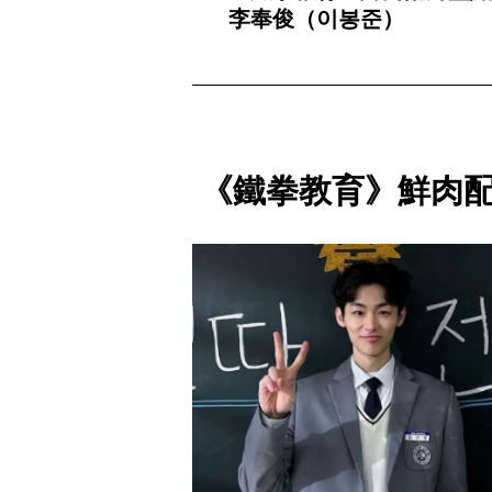
李奉俊（이봉준）
《鐵拳教育》鮮肉