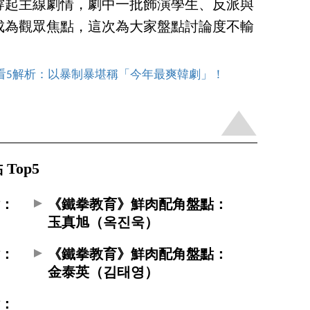
撐起主線劇情，劇中一批飾演學生、反派與
成為觀眾焦點，這次為大家盤點討論度不輸
線上看5解析：以暴制暴堪稱「今年最爽韓劇」！
Top5
點：
《鐵拳教育》鮮肉配角盤點：
玉真旭（옥진욱）
點：
《鐵拳教育》鮮肉配角盤點：
金泰英（김태영）
點：