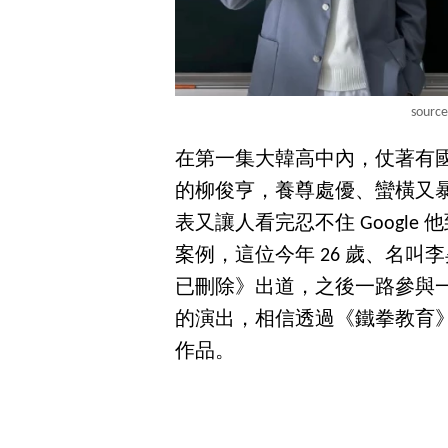
sourc
在第一集大韓高中內，仗著有
的柳俊亨，養尊處優、蠻橫又
表又讓人看完忍不住 Googl
案例，這位今年 26 歲、名叫李
已刪除》出道，之後一路參與一
的演出，相信透過《鐵拳教育
作品。