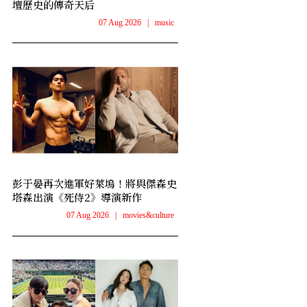
壇歷史的傳奇天后
07 Aug 2026
|
music
彭于晏再次進軍好萊塢！將與傑森史
塔森出演《死侍2》導演新作
07 Aug 2026
|
movies&culture