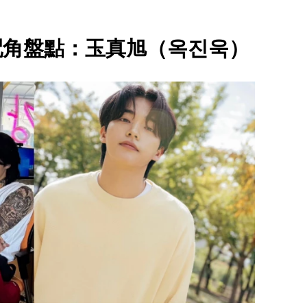
配角盤點：玉真旭（옥진욱）