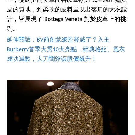
止，從硬挺的皮革面料以壓紋方式呈現出鱷魚
皮的質地，到柔軟的皮料呈現出落肩的大衣設
計，皆展現了 Bottega Veneta 對於皮革上的挑
剔。
延伸閱讀：BV前創意總監發威了？入主
Burberry首季大秀10大亮點，經典格紋、風衣
成功減齡，大刀闊斧讓股價飆升！