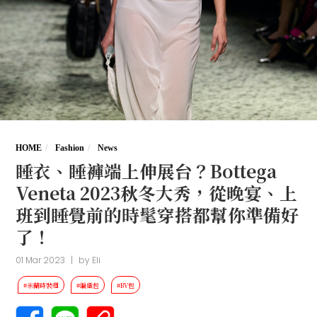
HOME
Fashion
News
睡衣、睡褲端上伸展台？Bottega
Veneta 2023秋冬大秀，從晚宴、上
班到睡覺前的時髦穿搭都幫你準備好
了！
01 Mar 2023
|
by
Eli
#米蘭時裝週
#編織包
#BV包