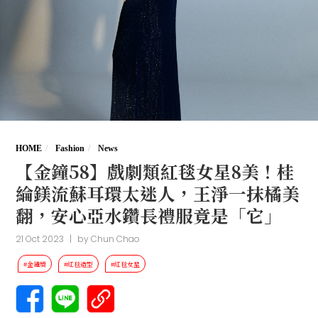
HOME
Fashion
News
【金鐘58】戲劇類紅毯女星8美！桂
綸鎂流蘇耳環太迷人，王淨一抹橘美
翻，安心亞水鑽長禮服竟是「它」
21 Oct 2023
|
by
Chun Chao
#金鐘獎
#紅毯造型
#紅毯女星