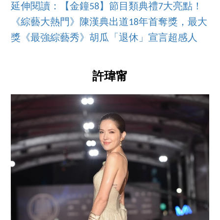
延伸閱讀：【金鐘58】節目類典禮7大亮點！
《綜藝大熱門》陳漢典出道18年首奪獎，最大
獎《最強綜藝秀》胡瓜「退休」宣言超感人
許瑋甯