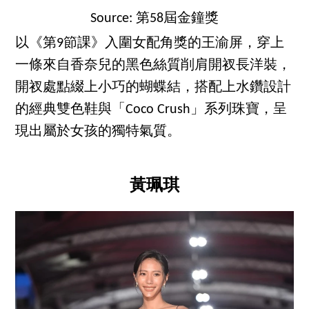
Source: 第58屆金鐘獎
以《第9節課》入圍女配角獎的王渝屏，穿上
一條來自香奈兒的黑色絲質削肩開衩長洋裝，
開衩處點綴上小巧的蝴蝶結，搭配上水鑽設計
的經典雙色鞋與「Coco Crush」系列珠寶，呈
現出屬於女孩的獨特氣質。
黃珮琪