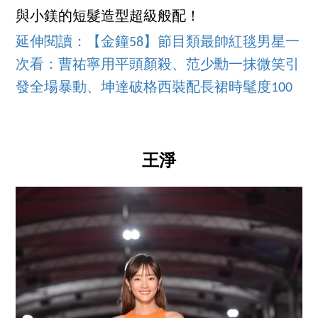
與小鎂的短髮造型超級般配！
延伸閱讀：【金鐘58】節目類最帥紅毯男星一
次看：曹祐寧用平頭顏殺、范少勳一抹微笑引
發全場暴動、坤達破格西裝配長裙時髦度100
王淨