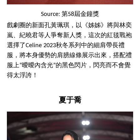
Source: 第58屆金鐘獎
戲劇圈的新面孔黃珮琪，以《姊姊》將與林奕
嵐、紀曉君等人爭奪新人獎，這次的紅毯戰袍
選擇了Celine 2023秋冬系列中的細肩帶長禮
服，將本身優勢的肩膀線條展示出來，搭配禮
服上“曖曖內含光”的黑色閃片，閃亮而不會覺
得太浮誇！
夏于喬