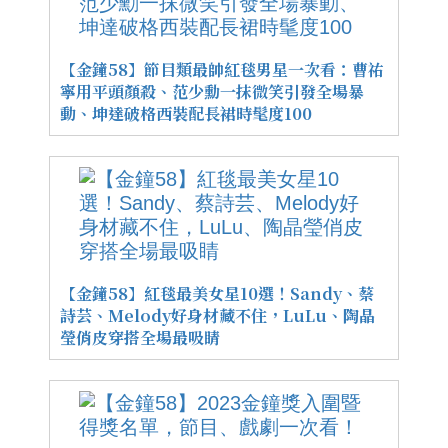
【金鐘58】節目類最帥紅毯男星一次看：曹祐
寧用平頭顏殺、范少勳一抹微笑引發全場暴
動、坤達破格西裝配長裙時髦度100
【金鐘58】紅毯最美女星10選！Sandy、蔡
詩芸、Melody好身材藏不住，LuLu、陶晶
瑩俏皮穿搭全場最吸睛