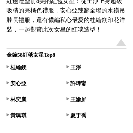
紅毯造型前8美的紅毯女星：從王淨上身超級
吸睛的亮橘色禮服，安心亞辣翻全場的水鑽吊
脖長禮服，還有儂編私心最愛的桂綸鎂印花洋
裝，一起觀賞此次女星的紅毯造型！
金鐘58紅毯女星Top8
桂綸鎂
王淨
安心亞
許瑋甯
林奕嵐
王渝屏
黃珮琪
夏于喬