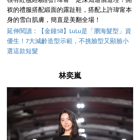
很有紅毯經驗的許瑋甯一定深知這個道理！開
衩的禮服搭配緞面的露趾鞋，搭配上許瑋甯本
身的雪白肌膚，簡直是美翻全場！
延伸閱讀：【金鐘58】LuLu是「瀏海髮型」資
優生！7大減齡造型示範，不挑臉型又顯臉小
選這款短髮
林奕嵐