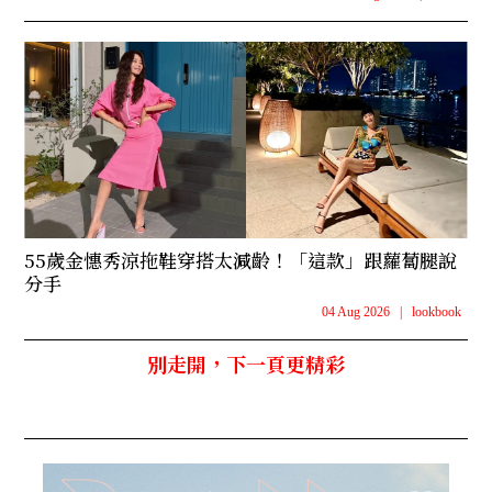
55歲金憓秀涼拖鞋穿搭太減齡！「這款」跟蘿蔔腿說
分手
04 Aug 2026
|
lookbook
別走開，下一頁更精彩