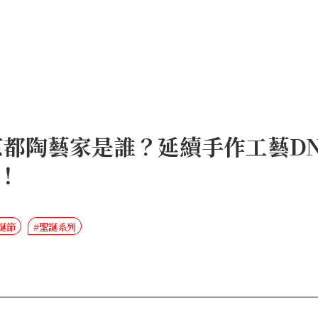
都陶藝家是誰？延續手作工藝DNA，「
！
聖誕節
#聖誕系列