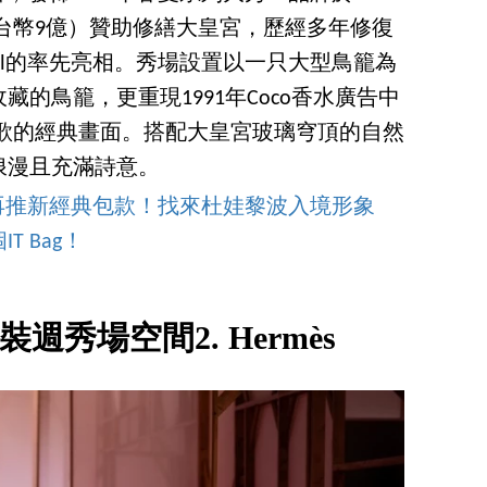
新台幣9億）贊助修繕大皇宮，歷經多年修復
nel的率先亮相。秀場設置以一只大型鳥籠為
的鳥籠，更重現1991年Coco香水廣告中
高歌的經典畫面。搭配大皇宮玻璃穹頂的自然
浪漫且充滿詩意。
」後再推新經典包款！找來杜娃黎波入境形象
 Bag！
裝週秀場空間2. Hermès