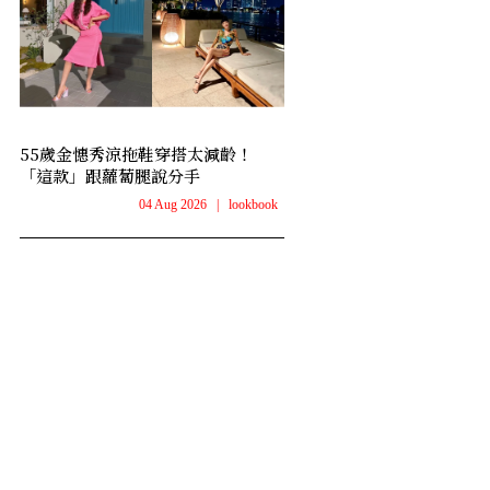
55歲金憓秀涼拖鞋穿搭太減齡！
「這款」跟蘿蔔腿說分手
04 Aug 2026
|
lookbook