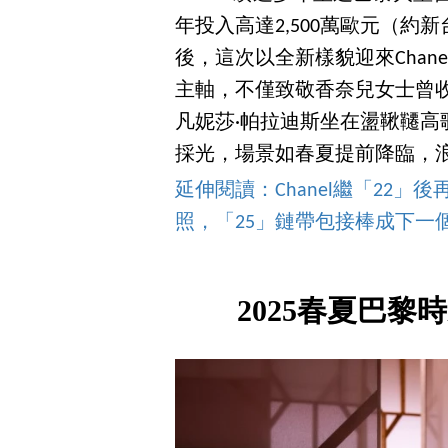
年投入高達2,500萬歐元（約
後，這次以全新樣貌迎來Cha
主軸，不僅致敬香奈兒女士曾收藏
凡妮莎·帕拉迪斯坐在盪鞦韆
採光，場景如春夏提前降臨，
延伸閱讀：Chanel繼「22
照，「25」鏈帶包接棒成下一個IT
2025春夏巴黎時