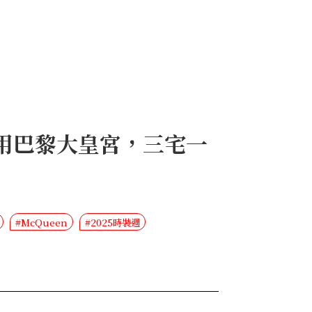
啟用巴黎大皇宮，三宅一
#McQueen
#2025時裝週