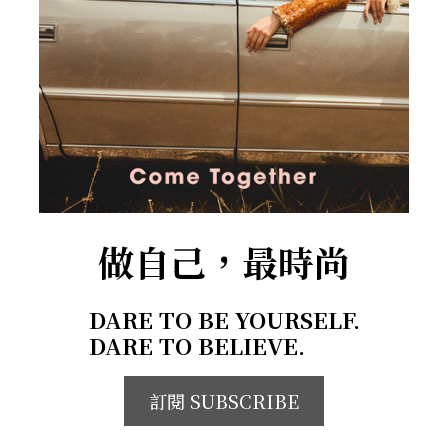
做自己，最時尚
DARE TO BE YOURSELF.
DARE TO BELIEVE.
訂閱 SUBSCRIBE