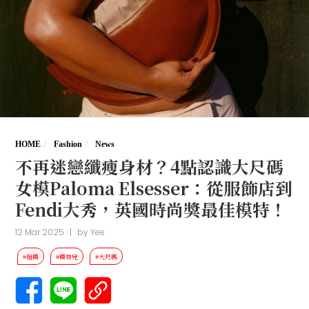
HOME
Fashion
News
不再迷戀纖瘦身材？4點認識大尺碼
女模Paloma Elsesser：從服飾店到
Fendi大秀，英國時尚獎最佳模特！
12 Mar 2025
|
by
Yee
#超模
#模特兒
#大尺碼