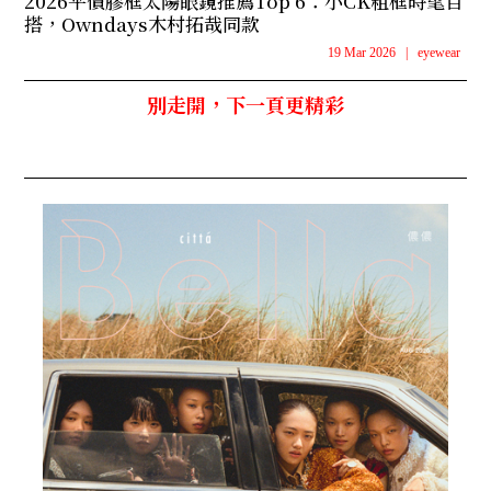
2026平價膠框太陽眼鏡推薦Top 6：小CK粗框時髦百
搭，Owndays木村拓哉同款
19 Mar 2026
|
eyewear
別走開，下一頁更精彩