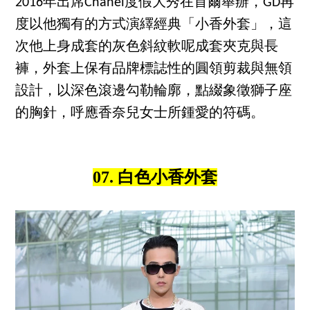
2016年出席Chanel度假大秀在首爾舉辦，GD再
度以他獨有的方式演繹經典「小香外套」，這
次他上身成套的灰色斜紋軟呢成套夾克與長
褲，外套上保有品牌標誌性的圓領剪裁與無領
設計，以深色滾邊勾勒輪廓，點綴象徵獅子座
的胸針，呼應香奈兒女士所鍾愛的符碼。
07. 白色小香外套