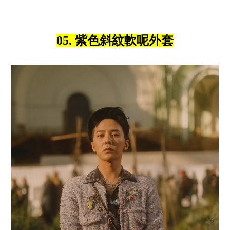
05. 紫色斜紋軟呢外套