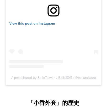
View this post on Instagram
A post shared by BellaTaiwan / Bella儂儂 (@bellataiwan)
「小香外套」的歷史