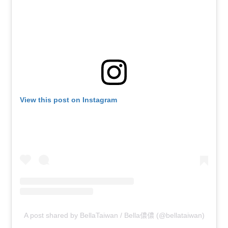
View this post on Instagram
A post shared by BellaTaiwan / Bella儂儂 (@bellataiwan)