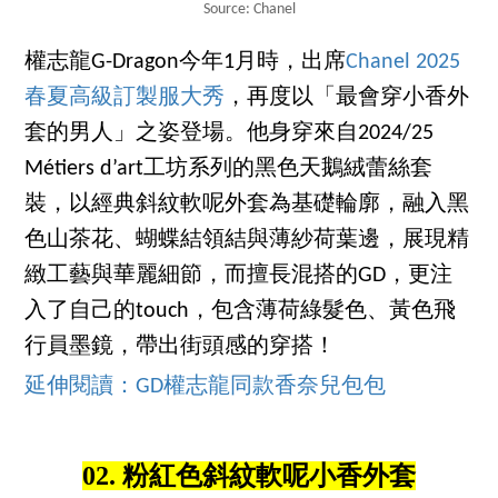
Source: Chanel
權志龍G-Dragon今年1月時，出席
Chanel 2025
春夏高級訂製服大秀
，再度以「最會穿小香外
套的男人」之姿登場。他身穿來自2024/25
Métiers d’art工坊系列的黑色天鵝絨蕾絲套
裝，以經典斜紋軟呢外套為基礎輪廓，融入黑
色山茶花、蝴蝶結領結與薄紗荷葉邊，展現精
緻工藝與華麗細節，而擅長混搭的GD，更注
入了自己的touch，包含薄荷綠髮色、黃色飛
行員墨鏡，帶出街頭感的穿搭！
延伸閱讀：GD權志龍同款香奈兒包包
02. 粉紅色斜紋軟呢小香外套