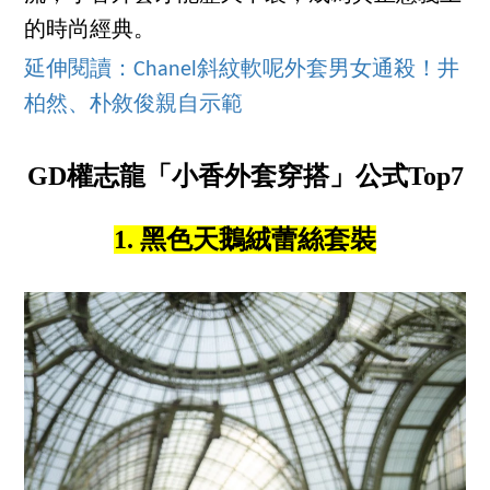
的時尚經典。
延伸閱讀：Chanel斜紋軟呢外套男女通殺！井
柏然、朴敘俊親自示範
GD權志龍「小香外套穿搭」公式Top7
1. 黑色天鵝絨蕾絲套裝