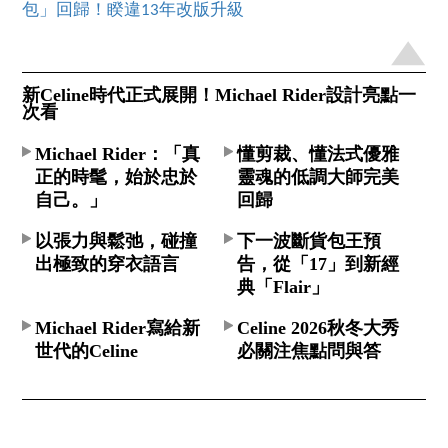
包」回歸！睽違13年改版升級
新Celine時代正式展開！Michael Rider設計亮點一
次看
Michael Rider：「真
懂剪裁、懂法式優雅
正的時髦，始於忠於
靈魂的低調大師完美
自己。」
回歸
以張力與鬆弛，碰撞
下一波斷貨包王預
出極致的穿衣語言
告，從「17」到新經
典「Flair」
Michael Rider寫給新
Celine 2026秋冬大秀
世代的Celine
必關注焦點問與答