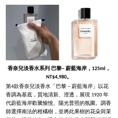
香奈兒淡香水系列 巴黎─ 蔚藍海岸，125ml，
NT$4,980。
第4款香奈兒淡香水「巴黎－蔚藍海岸」以花
香調為基底，質地清新、澄透，展現 1920 年
代蔚藍海岸歡騰愉悅、陽光普照的氛圍。調香
師選擇南法的柑橘樹，並將此果樹的花朵與茉