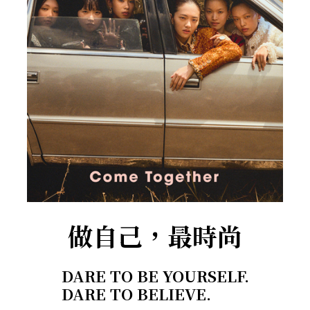
做自己，最時尚
DARE TO BE YOURSELF.
DARE TO BELIEVE.