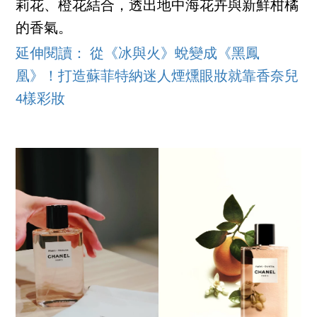
莉花、橙花結合，透出地中海花卉與新鮮柑橘
的香氣。
延伸閱讀： 從《冰與火》蛻變成《黑鳳
凰》！打造蘇菲特納迷人煙燻眼妝就靠香奈兒
4樣彩妝