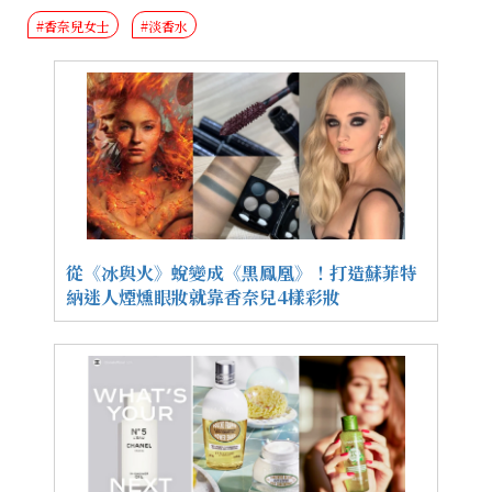
#香奈兒女士
#淡香水
從《冰與火》蛻變成《黑鳳凰》！打造蘇菲特
納迷人煙燻眼妝就靠香奈兒4樣彩妝