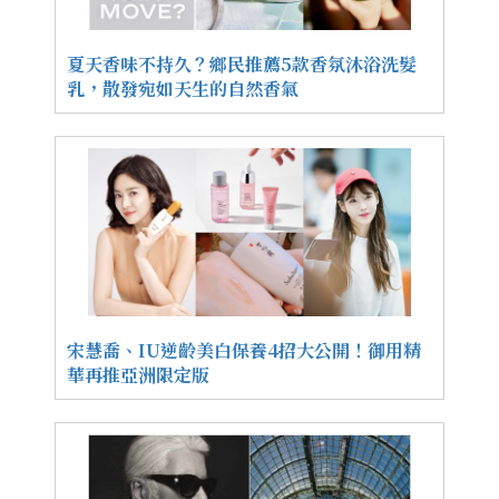
夏天香味不持久？鄉民推薦5款香氛沐浴洗髮
乳，散發宛如天生的自然香氣
宋慧喬、IU逆齡美白保養4招大公開！御用精
華再推亞洲限定版