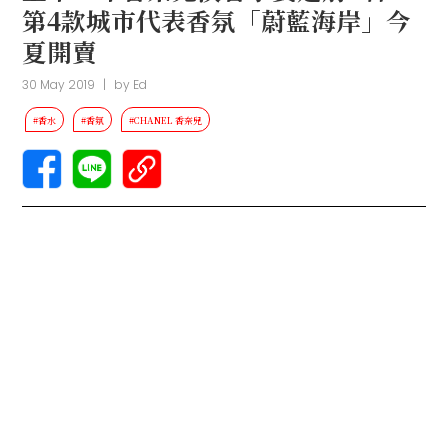
第4款城市代表香氛「蔚藍海岸」今
夏開賣
30 May 2019
|
by
Ed
#香水
#香氛
#CHANEL 香奈兒