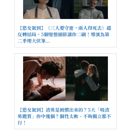
【慾女駕到】《三人要守密，兩人得死去》超
反轉結局，5個變態細節讓你二刷！導演為第
二季埋大伏筆...
【慾女駕到】渣男是被慣出來的？5大「吸渣
男體質」你中幾個？個性太軟、不夠獨立都不
行！