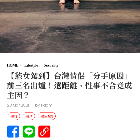
HOME
Lifestyle
Sexuality
【慾女駕到】台灣情侶「分手原因」
前三名出爐！遠距離、性事不合竟成
主因？
28 Mar 2021
|
by
Naomi
#兩性
#愛情
#慾女駕到