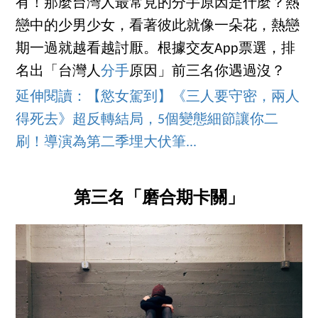
有！那麼台灣人最常見的分手原因是什麼？熱
戀中的少男少女，看著彼此就像一朵花，熱戀
期一過就越看越討厭。根據交友App票選，排
名出「台灣人
分手
原因」前三名你遇過沒？
延伸閱讀：【慾女駕到】《三人要守密，兩人
得死去》超反轉結局，5個變態細節讓你二
刷！導演為第二季埋大伏筆...
第三名「磨合期卡關」