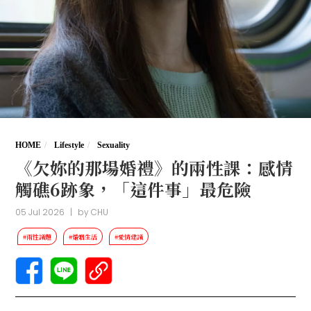
HOME
Lifestyle
Sexuality
《欠妳的那場婚禮》的兩性課：感情
觸礁6跡象，「這件事」最危險
05 Jul 2026
|
by
CHU
#兩性議題
#婚姻生活
#愛情建議