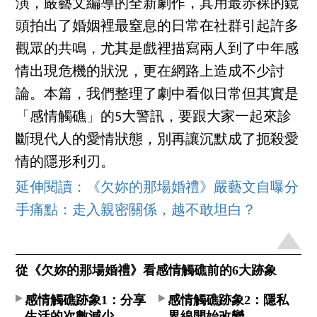
演，嚴藝文編導的全新劇作，其用最赤裸的鏡
頭拍出了婚姻裡最窒息的日常在社群引起許多
觀眾的共鳴，尤其是戲裡描寫兩人到了中年感
情出現危機的狀況，更在網路上造成不少討
論。本篇，我們整理了劇中看似日常但其實是
「感情觸礁」的5大警訊，要跟大家一起來診
斷現代人的愛情狀態，別再讓沉默成了扼殺愛
情的隱形利刃。
延伸閱讀：《欠妳的那場婚禮》嚴藝文自曝分
手痛點：走入親密關係，越不敢坦白？
從《欠妳的那場婚禮》看感情觸礁前的6大跡象
感情觸礁跡象1：分享
感情觸礁跡象2：隱私
生活的次數減少​
界線開始改變​