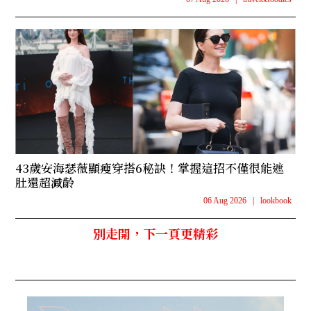
43歲安海瑟薇顯瘦穿搭6秘訣！掌握這招不僅很能遮
肚還超減齡
06 Aug 2026
|
lookbook
別走開，下一頁更精彩