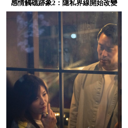
感情觸礁跡象2：隱私界線開始改變