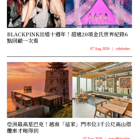
BLACKPINK出道十週年！超過20項金氏世界紀錄6
點回顧一次看
07 Aug 2026
|
celebrities
亞洲最高星巴克！越南「這家」門市位3千公尺高山搭
纜車才喝得到
07 Aug 2026
|
travel&foodies