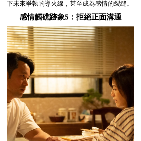
下未來爭執的導火線，甚至成為感情的裂縫。
感情觸礁跡象5：拒絕正面溝通