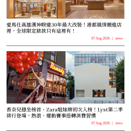
愛馬仕高雄漢神睽違30年最大改裝！港都風情搬進店
裡，全球限定錶款只有這裡有！
07 Aug 2026
|
news
香奈兒穩坐榜首、Zara姐妹牌初次入榜！Lyst第二季
排行登場，熱浪、運動賽事扭轉消費習慣
07 Aug 2026
|
news