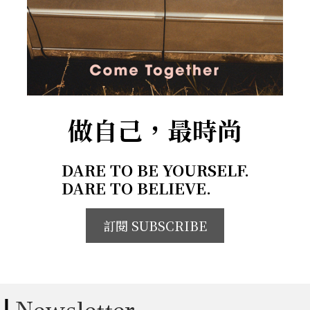
做自己，最時尚
DARE TO BE YOURSELF.
DARE TO BELIEVE.
訂閱 SUBSCRIBE