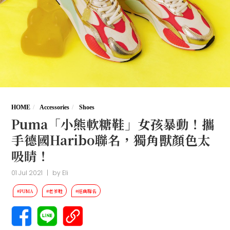
HOME
Accessories
Shoes
Puma「小熊軟糖鞋」女孩暴動！攜
手德國Haribo聯名，獨角獸顏色太
吸睛！
01 Jul 2021
|
by
Eli
#PUMA
#老爹鞋
#經典聯名