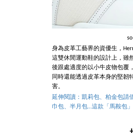
s
身為皮革工藝界的資優生，Her
這雙休閒運動鞋的設計上，雖
後跟處適度的以小牛皮物包覆
同時還能透過皮革本身的堅韌
害。
延伸閱讀：凱莉包、柏金包請借過！
巾包、半月包…這款「馬鞍包