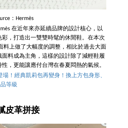
ource：Hermès
rmès 在近年來亦延續品牌的設計核心，以
色彩，打造出一雙雙時髦的休閒鞋。在本次
牌在面料上做了大幅度的調整，相比於過去大面
織面料成為主角，這樣的設計除了減輕鞋履
特性，更能讓應付台灣在春夏悶熱的氣候。
包款登場！經典凱莉包再變身！換上方包身形、
術品等級
膩皮革拼接