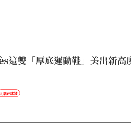
rmès這雙「厚底運動鞋」美出新
#厚底球鞋