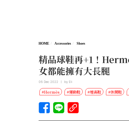
HOME
Accessories
Shoes
精品球鞋再+1！He
女都能擁有大長腿
06 Dec 2022
|
by
Eli
#Hermès
#運動鞋
#增高鞋
#休閒鞋