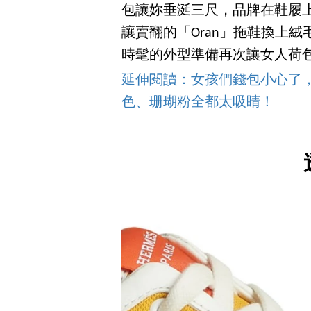
包讓妳垂涎三尺，品牌在鞋履
讓賣翻的「Oran」拖鞋換上
時髦的外型準備再次讓女人荷
延伸閱讀：女孩們錢包小心了，
色、珊瑚粉全都太吸睛！