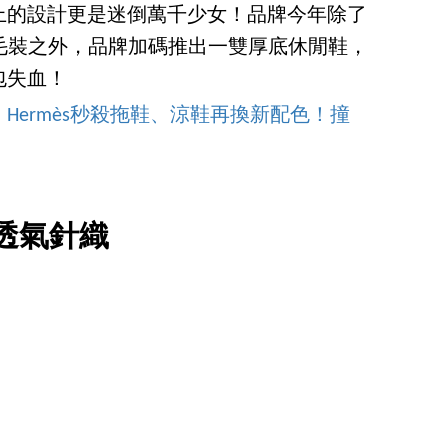
上的設計更是迷倒萬千少女！品牌今年除了
絨毛裝之外，品牌加碼推出一雙厚底休閒鞋，
包失血！
Hermès秒殺拖鞋、涼鞋再換新配色！撞
透氣針織