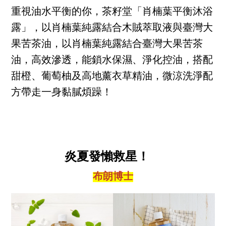
重視油水平衡的你，茶籽堂「肖楠葉平衡沐浴
露」，以肖楠葉純露結合木賊萃取液與臺灣大
果苦茶油，以肖楠葉純露結合臺灣大果苦茶
油，高效滲透，能鎖水保濕、淨化控油，搭配
甜橙、葡萄柚及高地薰衣草精油，微涼洗淨配
方帶走一身黏膩煩躁！
炎夏發懶救星！
布朗博士