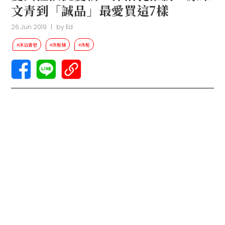
文青到「誠品」最愛買這7樣
26 Jun 2019
|
by
Ed
#沐浴香皂
#洗髮精
#洗髮