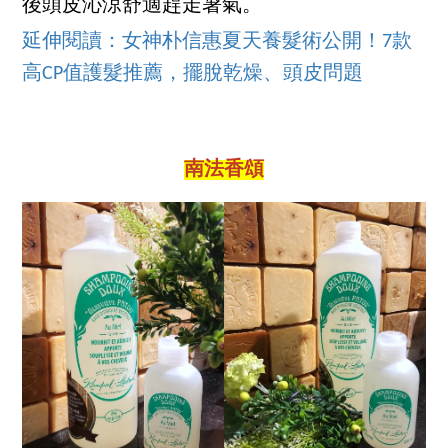
後頭皮沁涼舒適趕走暑氣。
延伸閱讀：女神朴信惠夏天養髮術公開！7款
高CP值護髮推薦，擺脫乾燥、頭皮問題
南法香頌