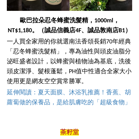
歐巴拉朵忍冬蜂蜜洗髮精，1000ml，
NT$1,180。（誠品信義店4F、誠品敦南店B1）
一人買全家用的你就選南法香頌長銷70年經典
「忍冬蜂蜜洗髮精」，專為油性與頭皮油脂分
泌旺盛者設計，以蜂蜜與植物油為基底，洗後
頭皮潔淨、髮根蓬鬆，PH值中性適合全家大小
使用更是網友空空賞常勝軍。
延伸閱讀：夏天面膜、沐浴乳推薦！香蕉、胡
蘿蔔做的保養品，是給肌膚吃的「超級食物」
茶籽堂