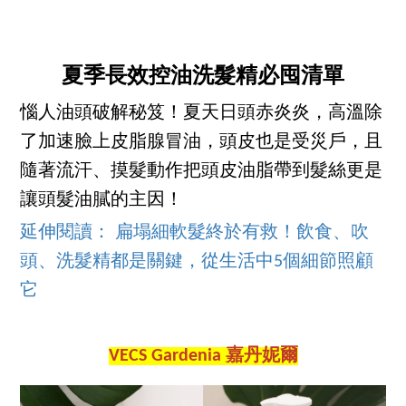
夏季長效控油洗髮精必囤清單
惱人油頭破解秘笈！夏天日頭赤炎炎，高溫除
了加速臉上皮脂腺冒油，頭皮也是受災戶，且
隨著流汗、摸髮動作把頭皮油脂帶到髮絲更是
讓頭髮油膩的主因！
延伸閱讀： 扁塌細軟髮終於有救！飲食、吹
頭、洗髮精都是關鍵，從生活中5個細節照顧
它
VECS Gardenia 嘉丹妮爾