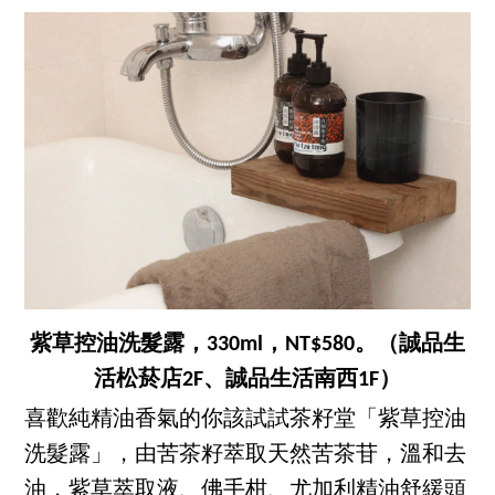
紫草控油洗髮露，330ml，NT$580。（誠品生
活松菸店2F、誠品生活南西1F）
喜歡純精油香氣的你該試試茶籽堂「紫草控油
洗髮露」，由苦茶籽萃取天然苦茶苷，溫和去
油，紫草萃取液、佛手柑、尤加利精油舒緩頭