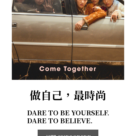
做自己，最時尚
DARE TO BE YOURSELF.
DARE TO BELIEVE.