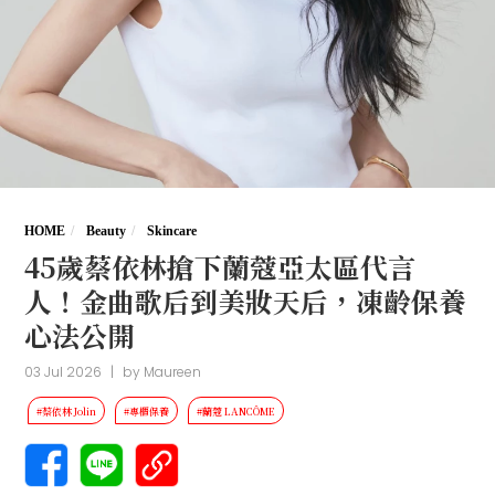
HOME
Beauty
Skincare
45歲蔡依林搶下蘭蔻亞太區代言
人！金曲歌后到美妝天后，凍齡保養
心法公開
03 Jul 2026
|
by
Maureen
#蔡依林 Jolin
#專櫃保養
#蘭蔻 LANCÔME