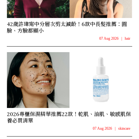
42歲許瑋甯中分層次剪太減齡！6款中長髮推薦：圓
臉、方臉都顯小
07 Aug 2026
|
hair
2026專櫃保濕精華推薦22款！乾肌、油肌、敏感肌保
養必買清單
07 Aug 2026
|
skincare