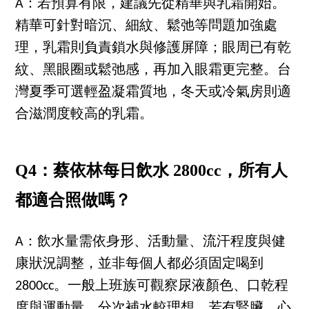
A：若預算有限，建議先從精華與乳霜開始。
精華可針對暗沉、細紋、鬆弛等問題加強處
理，乳霜則負責鎖水與修護屏障；眼周已有乾
紋、黑眼圈或鬆弛感，再加入眼霜更完整。台
灣夏季可選輕盈凝霜質地，冬天或冷氣房則適
合滋潤度較高的乳霜。
Q4：蔡依林每日飲水 2800cc，所有人
都適合照做嗎？
A：飲水量需依身形、活動量、流汗程度與健
康狀況調整，並非每個人都必須固定喝到
2800cc。一般上班族可觀察尿液顏色、口乾程
度與運動量，分次補水較理想。若有腎臟、心