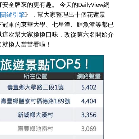
打安全牌來的更有趣。
今天的DailyView網
據關鍵引擎
》，幫大家整理出十個花蓮景
下冠軍的東華大學、七星潭、鯉魚潭等都已
以這次幫大家換換口味，改從第六名開始介
名就換人當當看啦！