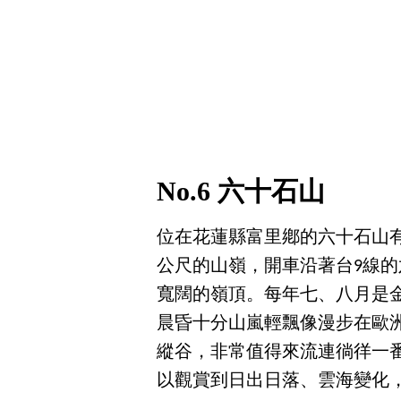
No.6 六十石山
位在花蓮縣富里鄕的六十石山有
公尺的山嶺，開車沿著台9線
寬闊的嶺頂。每年七、八月是
晨昏十分山嵐輕飄像漫步在歐
縱谷，非常值得來流連徜徉一
以觀賞到日出日落、雲海變化