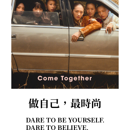
做自己，最時尚
DARE TO BE YOURSELF.
DARE TO BELIEVE.