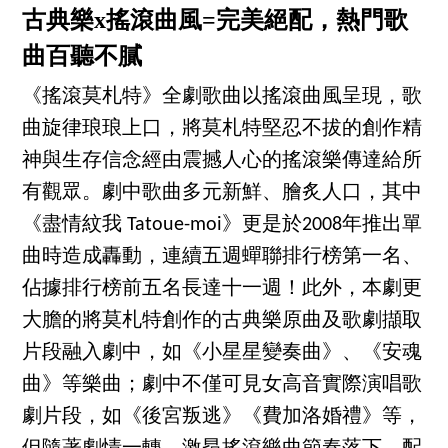
古典樂x搖滾曲風=完美絕配，熱門歌
曲百聽不膩
《搖滾莫札特》全劇歌曲以搖滾曲風呈現，歌
曲旋律琅琅上口，將莫札特堅忍不拔的創作精
神與生存信念經由震撼人心的搖滾樂傳達給所
有觀眾。劇中歌曲多元新鮮、膾炙人口，其中
《盡情紋我 Tatoue-moi》更是於2008年推出單
曲時造成轟動，連續五週蟬聯排行榜第一名、
佔據排行榜前五名長達十一週！此外，本劇更
大膽的將莫札特創作的古典樂原曲及歌劇擷取
片段融入劇中，如《小星星變奏曲》、《安魂
曲》等樂曲；劇中不僅可見女高音實際演唱歌
劇片段，如《後宮叛逃》《費加洛婚禮》等，