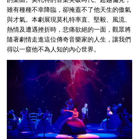
的樂曲。莫札特的音樂突破時代、超越偏見，
雖有種種不幸降臨，卻掩蓋不了他天生的傲氣
與才氣。本劇展現莫札特率直、堅毅、風流、
熱情及遭遇挫折時，悲痛欲絕的一面，觀眾將
隨著劇情走進這位傳奇音樂家的人生，讓我們
得以一窺他不為人知的內心世界。