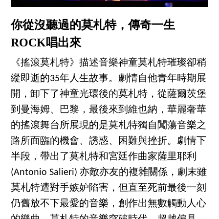
你從沒聽過的莫札特，傳奇一生
ROCK唱出來
《搖滾莫札特》描述音樂神童莫札特璀璨卻稍
縱即逝的35年人生故事。劇情自他青年時期展
開，卸下了神童光環後的莫札特，從薩爾茨堡
到曼海姆、巴黎，最後來到維也納，華麗奢華
的搖滾舞台所展現的是莫札特獨自闖蕩音樂之
路所面臨的機會、誘惑、困難與挫折。劇情下
半段，帶出了莫札特和宮廷作曲家薩里耶利
(Antonio Salieri) 亦敵亦友的複雜關係，劇末雖
莫札特遭對手嫉妒陷害，但直至死前最後一刻
仍舊放不下最愛的音樂，創作出無數觸動人心