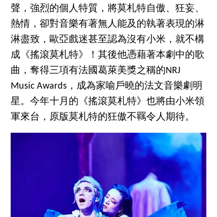
聲，強烈的個人特質，將莫札特自傲、狂妄、
熱情，卻對音樂有著無人能及的執著表現的淋
淋盡致，歐亞戲迷甚至認為沒有小米，就不構
成《搖滾莫札特》！其後他憑藉著本劇中的歌
曲，奪得三項有法國葛萊美獎之稱的NRJ
Music Awards，成為家喻戶曉的法文音樂劇明
星。今年十月的《搖滾莫札特》也將由小米領
軍來台，原版莫札特的狂傲不羈令人期待。