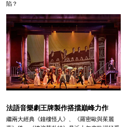
陷？
法語音樂劇王牌製作搭擋巔峰力作
繼兩大經典《鐘樓怪人》、《羅密歐與茱麗