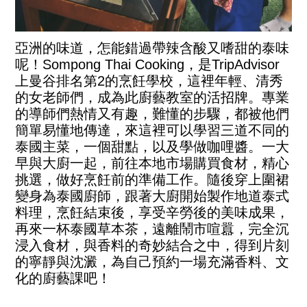
亞洲的味道，怎能錯過帶辣含酸又嗜甜的泰味
呢！Sompong Thai Cooking，是TripAdvisor
上曼谷排名第2的烹飪學校，這裡年輕、清秀
的女老師們，成為此廚藝教室的活招牌。專業
的導師們熱情又有趣，難懂的步驟，都被他們
簡單易懂地傳達，來這裡可以學習三道不同的
泰國主菜，一個甜點，以及學做咖哩醬。一大
早與大廚一起，前往本地市場購買食材，精心
挑選，做好烹飪前的準備工作。隨後穿上圍裙
變身為泰國廚師，跟著大廚開始製作地道泰式
料理，烹飪結束後，享受辛勞後的美味成果，
再來一杯泰國草本茶，遠離鬧市喧囂，完全沉
浸入食材，與香料的奇妙結合之中，得到片刻
的寧靜與沈澱，為自己預約一場充滿香料、文
化的廚藝課吧！