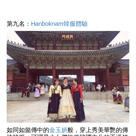
第九名：
Hanboknam
韓服體驗
如同如懿傳中的
金玉妍
般，穿上秀美華艷的傳