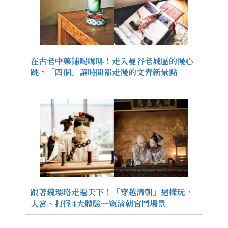
在古老中藥鋪喝咖啡！走入曼谷老城區的慢心
跳，「四個」讓時間都走慢的文青新景點
跟著魏瓔珞走遍天下！「穿越清朝」這樣玩，
入宮、打怪4大體驗一窺清朝宮鬥場景