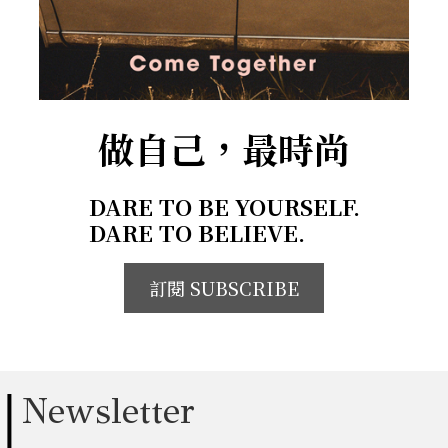
做自己，最時尚
DARE TO BE YOURSELF.
DARE TO BELIEVE.
訂閱 SUBSCRIBE
Newsletter