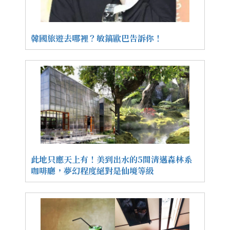
韓國旅遊去哪裡？敏鎬歐巴告訴你！
此地只應天上有！美到出水的5間清邁森林系
咖啡廳，夢幻程度絕對是仙境等級