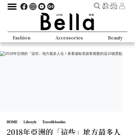
Fashion
Accessories
Beauty
HOME
Lifestyle
Travel&foodies
2018年亞洲的「這些」地方最多人