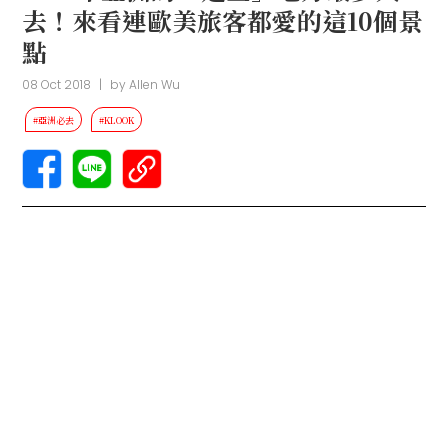
去！來看連歐美旅客都愛的這10個景
點
08 Oct 2018
|
by
Allen Wu
#亞洲必去
#KLOOK