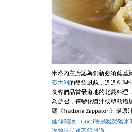
米洛內主廚認為創新必須奠基於
義大利
的餐飲風貌，道道料理
食客們品嘗最道地的北義料理，
為號召，僅變化醬汁或型態增
廳《Trattoria Zappator
延伸閱讀：Gucci餐廳獲榮
吃的時尚迷不得錯過