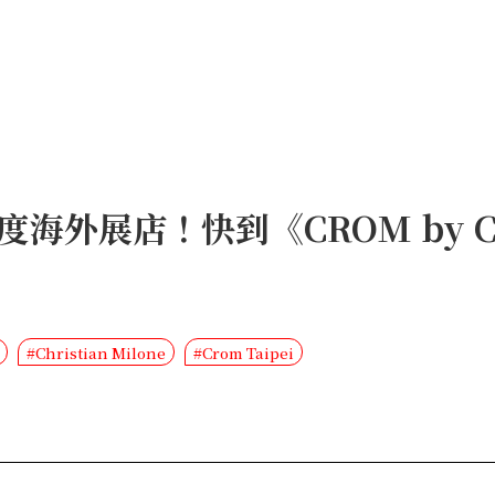
展店！快到《CROM by Chris
#Christian Milone
#Crom Taipei