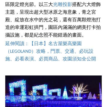
區限定燈光節。以三大
光雕投影
搭配六大燈飾
主題，呈現出超大型冰原之海意象，青之宮
殿、綻放在水中的光之花，還有百萬顆燈泡打
造的幸運彩虹拱門，園區內滿滿的網美打卡拍
攝設施，都是紀念照不能錯過的畫面。
延伸閱讀：【日本】名古屋樂高樂園
（LEGOLAND）攻略，門票、交通、必玩設
施、必看表演、必買商品、攻園須知全公開