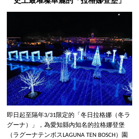
史上最璀璨華麗的「拉格娜登堡」
即日起至隔年3/31限定的「冬日拉格娜（冬ラ
グーナ）」，為愛知縣內知名的拉格娜登堡
（ラグーナテンボスLAGUNA TEN BOSCH）園