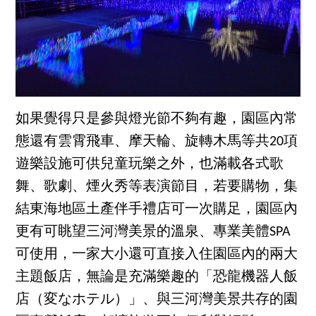
如果覺得只是參與燈光節不夠有趣，園區內常
態還有雲霄飛車、摩天輪、旋轉木馬等共20項
遊樂設施可供兒童玩樂之外，也滿載各式歌
舞、歌劇、煙火秀等表演節目，若要購物，集
結東海地區土產伴手禮店可一次購足，園區內
更有可眺望三河灣美景的溫泉、專業美體SPA
可使用，一家大小還可直接入住園區內的兩大
主題飯店，無論是充滿樂趣的「恐龍機器人飯
店（変なホテル）」、與三河灣美景共存的園