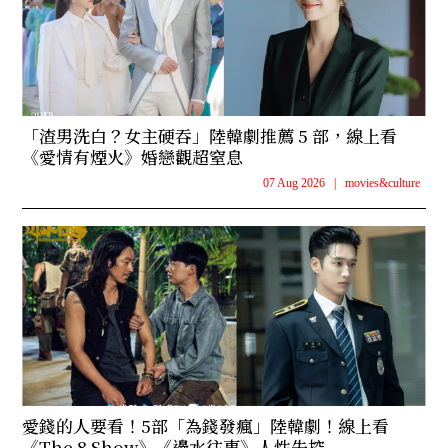
「渣男洗白？女主硬吞」陸韓劇推薦 5 部，線上看
《愛情有煙火》婚戀觀超窒息
07 Aug 2026
|
movies&culture
愛錢的人要看！5部「為錢發瘋」陸韓劇！線上看
《The 8 Show》《邊水往事》人性失控