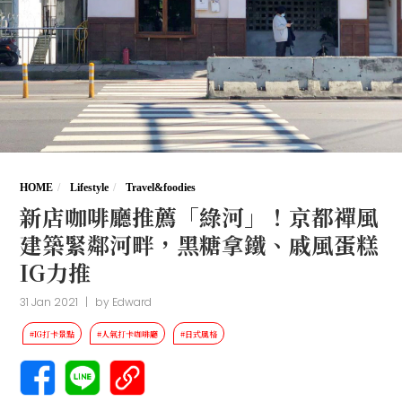
HOME
Lifestyle
Travel&foodies
新店咖啡廳推薦「綠河」！京都禪風
建築緊鄰河畔，黑糖拿鐵、戚風蛋糕
IG力推
31 Jan 2021
|
by
Edward
#IG打卡景點
#人氣打卡咖啡廳
#日式風格