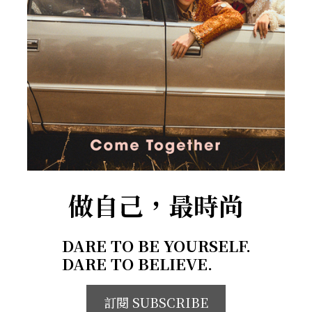
做自己，最時尚
DARE TO BE YOURSELF.
DARE TO BELIEVE.
訂閱 SUBSCRIBE