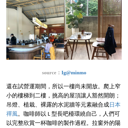
source：
Ig@minmo
還在試營運期間，所以一樓尚未開放。爬上窄
小的樓梯到二樓，挑高的屋頂讓人豁然開朗；
吊燈、植栽、裸露的水泥牆等元素融合成
日本
禪風
。咖啡師以 L 型長吧檯環繞自己，人們可
以完整欣賞一杯咖啡的製作過程。拉窗外的陽