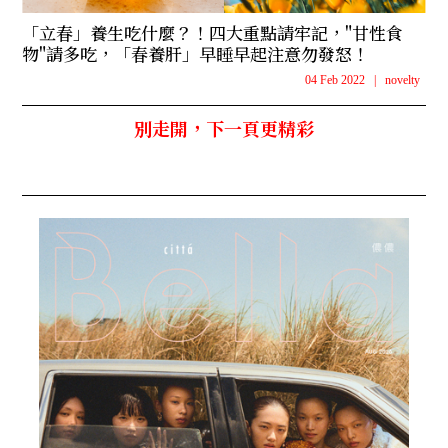
「立春」養生吃什麼？！四大重點請牢記，"甘性食
物"請多吃，「春養肝」早睡早起注意勿發怒！
04 Feb 2022
|
novelty
別走開，下一頁更精彩