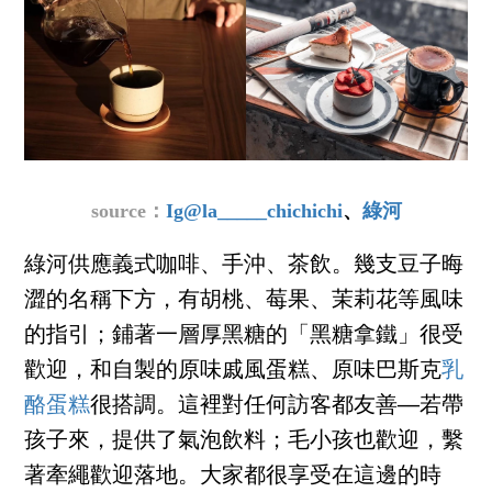
source：
Ig@la_____chichichi
、
綠河
綠河供應義式咖啡、手沖、茶飲。幾支豆子晦
澀的名稱下方，有胡桃、莓果、茉莉花等風味
的指引；鋪著一層厚黑糖的「黑糖拿鐵」很受
歡迎，和自製的原味戚風蛋糕、原味巴斯克
乳
酪蛋糕
很搭調。這裡對任何訪客都友善──若帶
孩子來，提供了氣泡飲料；毛小孩也歡迎，繫
著牽繩歡迎落地。大家都很享受在這邊的時