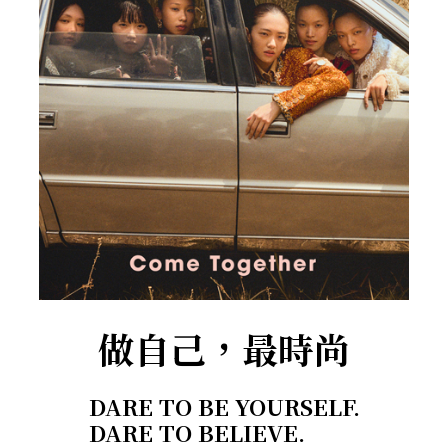
做自己，最時尚
DARE TO BE YOURSELF.
DARE TO BELIEVE.