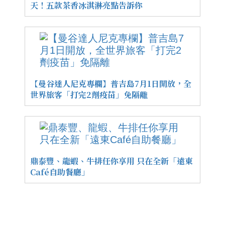
天！五款茶香冰淇淋亮點告訴你
【曼谷達人尼克專欄】普吉島7月1日開放，全
世界旅客「打完2劑疫苗」免隔離
鼎泰豐、龍蝦、牛排任你享用 只在全新「遠東
Café自助餐廳」