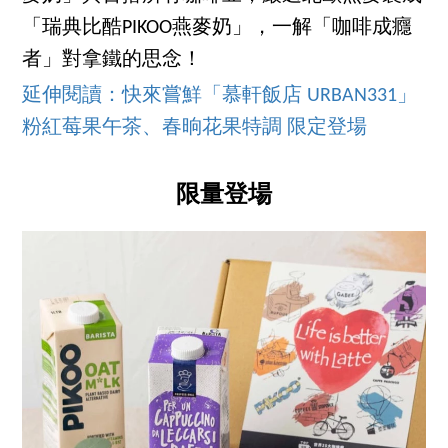
「瑞典比酷PIKOO燕麥奶」，一解「咖啡成癮
者」對拿鐵的思念！
延伸閱讀：快來嘗鮮「慕軒飯店 URBAN331」
粉紅莓果午茶、春晌花果特調 限定登場
限量登場