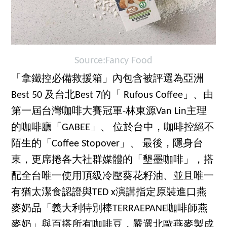
Source:Fancy Food
「拿鐵控必備救援箱」內包含被評選為亞洲
Best 50 及台北Best 7的「 Rufous Coffee」、由
第一屆台灣咖啡大賽冠軍-林東源Van Lin主理
的咖啡廳「GABEE」、 位於台中，咖啡控絕不
陌生的「Coffee Stopover」、 最後，隱身台
東，更席捲各大社群媒體的「墾墨咖啡」，搭
配全台唯一使用頂級冷壓葵花籽油、並且唯一
有猶太潔食認證與TED x演講指定原裝進口燕
麥奶品「義大利特別棒TERRAEPANE咖啡師燕
麥奶」與百搭所有咖啡豆，嚴選北歐燕麥製成