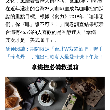
文化，風靡著台灣大街小巷。甚至Big 7 Travel
在近年選出的台灣25大咖啡廳成為咖啡控們踩
點的重點目標。根據《食力》2019年「咖啡迷
們，你『啡』誰不可？！」問卷調查結果顯示
台灣有45.7%的人喜歡的是香醇迷人「拿鐵」
其次才是「美式咖啡」。
延伸閱讀：期間限定「台北W紫艷酒吧」聯手
「珍煮丹」，推出七款潮人最愛珍珠下午茶！
拿鐵控必備救援箱