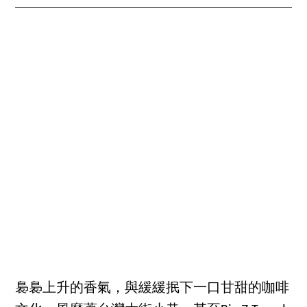
裊裊上升的香氣，與緩緩抿下一口甘甜的咖啡