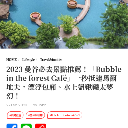
HOME
Lifestyle
Travel&foodies
2023 曼谷必去景點推薦！「Bubble
in the forest Café」一秒抵達馬爾
地夫，漂浮包廂、水上盪鞦韆太夢
幻！
27 Feb 2023
|
by
John
#泰國旅遊
#曼谷咖啡廳
#Bubble in the forest Café