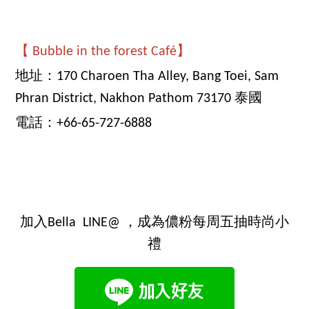
【 Bubble in the forest Café】
地址：170 Charoen Tha Alley, Bang Toei, Sam
Phran District, Nakhon Pathom 73170 泰國
電話：+66-65-727-6888
加入Bella LINE@ ，成為儂粉每周五抽時尚小
禮