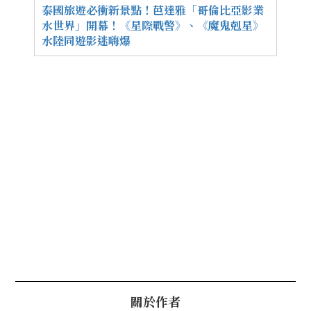
泰國旅遊必衝新景點！芭達雅「哥倫比亞影業
水世界」開幕！《星際戰警》、《魔鬼剋星》
水陸同遊影迷嗨爆
關於作者