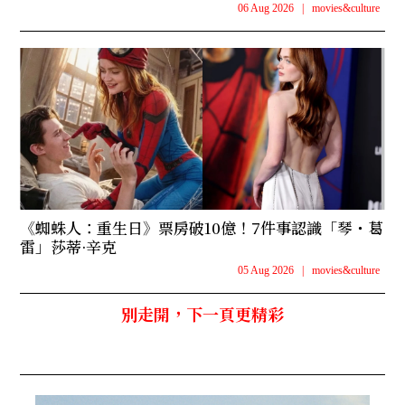
06 Aug 2026
|
movies&culture
《蜘蛛人：重生日》票房破10億！7件事認識「琴・葛
雷」莎蒂·辛克
05 Aug 2026
|
movies&culture
別走開，下一頁更精彩