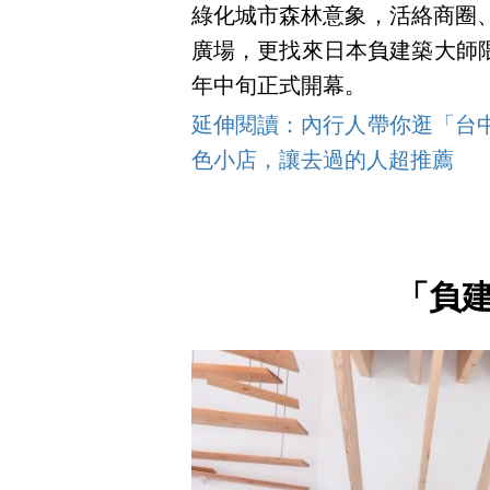
綠化城市森林意象，活絡商圈、帶
廣場，更找來日本負建築大師
年中旬正式開幕。
延伸閱讀：內行人帶你逛「台中 P
色小店，讓去過的人超推薦
「負