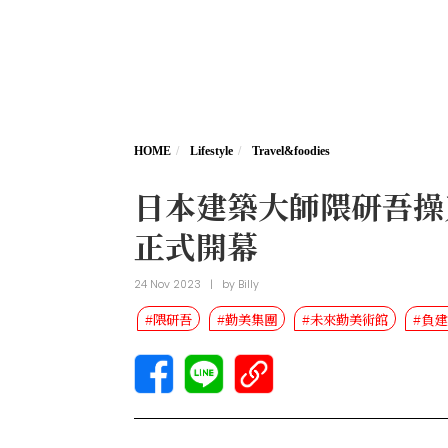
HOME
Lifestyle
Travel&foodies
日本建築大師隈研吾操刀
正式開幕
24 Nov 2023
|
by
Billy
#隈研吾
#勤美集團
#未來勤美術館
#負