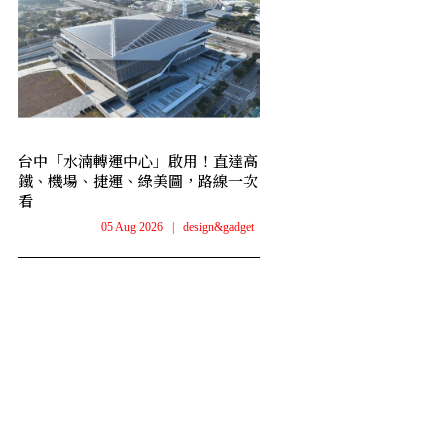
台中「水湳轉運中心」啟用！直達高
鐵、機場、捷運、綠美圖，路線一次
看
05 Aug 2026
|
design&gadget