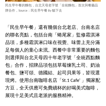
民生早午餐的麵包，台北天母老字號「全統麵包」首次與餐廳品
牌合作，Source：民生早午餐 By 貓下去
「民生早午餐」還有幾個台北老店、台南名店
的聯名亮點，包括台南「蜷尾家」監修霜淇淋
品項，多種霜淇淋口味在視覺、味蕾上充分滿
足每個人的童心未泯。西餐中非常重要的麵包
則選擇與台北天母四十年老字號「全統西點麵
包」合作，招牌品項包括草莓煉乳土司、奶油
餐包、鹽可頌、德國結、起司貝果等，皆現選
現烤。使用台南咖啡名店「St.1 Cafe' 」獨家配
方豆，全天供應可免費續杯的好喝美式咖啡，
展現十足美式且老派的服務精神。