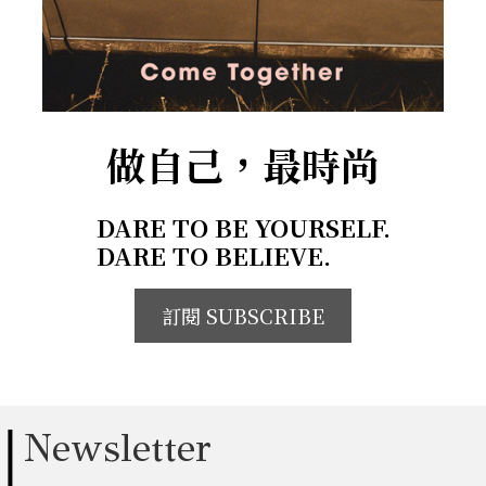
做自己，最時尚
DARE TO BE YOURSELF.
DARE TO BELIEVE.
訂閱 SUBSCRIBE
Newsletter