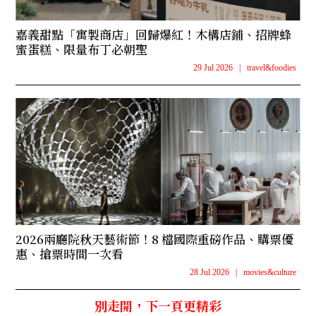
嘉義甜點「寓製商店」回歸爆紅！木構店鋪、招牌蜂
蜜蛋糕、限量布丁必朝聖
29 Jul 2026
|
travel&foodies
2026兩廳院秋天藝術節！8 檔國際重磅作品、購票優
惠、搶票時間一次看
28 Jul 2026
|
movies&culture
別走開，下一頁更精彩