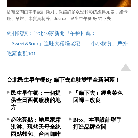
店裡空間由本事設計操刀，保留許多双聖精彩的經典元素，如卡
座、吊燈、木質桌椅等。Source：民生早午餐 By 貓下去
延伸閱讀：台北10家新開早午餐推薦：
「Sweet&Sour」進駐大稻埕老宅，「小小樹食」戶外
吃蔬食配101
台北民生早午餐By 貓下去進駐雙聖全新開幕！
民生早午餐：一個提
「貓下去」經典菜色
供全日西餐服務的地
回歸＋改良
方
必吃亮點：蜷尾家霜
Bito、本事設計聯手
淇淋、現烤天母全統
打造品牌空間
西點麵包、台南咖啡