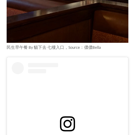
民生早午餐 By 貓下去 七樓入口，Source：儂儂Bella