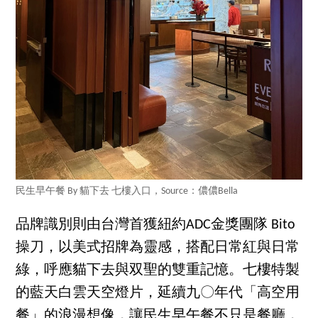
民生早午餐 By 貓下去 七樓入口，Source：儂儂Bella
品牌識別則由台灣首獲紐約ADC金獎團隊 Bito
操刀，以美式招牌為靈感，搭配日常紅與日常
綠，呼應貓下去與双聖的雙重記憶。七樓特製
的藍天白雲天空燈片，延續九〇年代「高空用
餐」的浪漫想像，讓民生早午餐不只是餐廳，