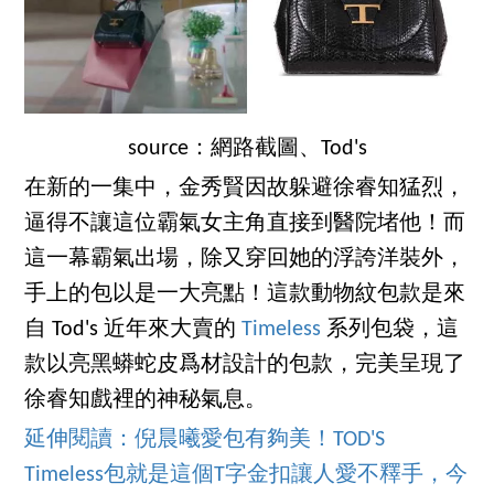
source：網路截圖、Tod's
在新的一集中，金秀賢因故躲避徐睿知猛烈，
逼得不讓這位霸氣女主角直接到醫院堵他！而
這一幕霸氣出場，除又穿回她的浮誇洋裝外，
手上的包以是一大亮點！這款動物紋包款是來
自 Tod's 近年來大賣的
Timeless
系列包袋，這
款以亮黑蟒蛇皮爲材設計的包款，完美呈現了
徐睿知戲裡的神秘氣息。
延伸閱讀：倪晨曦愛包有夠美！TOD'S
Timeless包就是這個T字金扣讓人愛不釋手，今