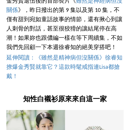
金秀賢退伍後的首部長片《
雖然是神經病但沒
關係
》，昨日撥出的第 9 集以及第 10 集，不
僅有甜到宛如童話故事的情節，還有揪心到讓
人刺骨的對話，甚至很狡猾的讓結尾停在高
潮！如果妳也跟儂編一樣在等下周續集，不如
我們先回顧一下本週徐睿知的絕美穿搭吧！
延伸閱讀：《雖然是精神病但沒關係》徐睿知
撩爆金秀賢就靠它？這款時髦戒指連Lisa都搶
戴！
知性白襯衫原來來自這一家