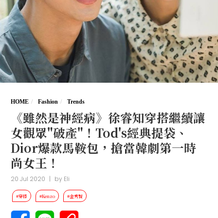
HOME
Fashion
Trends
《雖然是神經病》徐睿知穿搭繼續讓
女觀眾"破產"！Tod's經典提袋、
Dior爆款馬鞍包，搶當韓劇第一時
尚女王！
20 Jul 2020
|
by
Eli
#穿搭
#Kenzo
#金秀賢