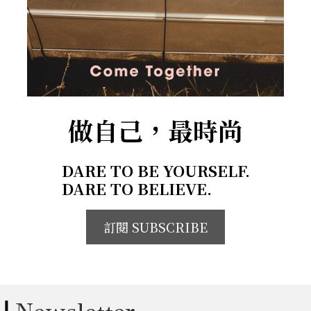
做自己，最時尚
DARE TO BE YOURSELF.
DARE TO BELIEVE.
訂閱 SUBSCRIBE