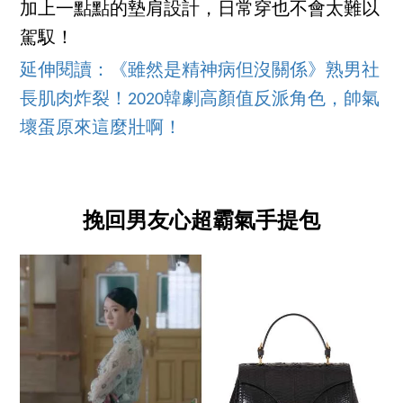
加上一點點的墊肩設計，日常穿也不會太難以
駕馭！
延伸閱讀：《雖然是精神病但沒關係》熟男社
長肌肉炸裂！2020韓劇高顏值反派角色，帥氣
壞蛋原來這麼壯啊！
挽回男友心超霸氣手提包