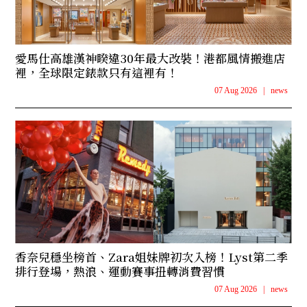
愛馬仕高雄漢神睽違30年最大改裝！港都風情搬進店
裡，全球限定錶款只有這裡有！
07 Aug 2026
|
news
香奈兒穩坐榜首、Zara姐妹牌初次入榜！Lyst第二季
排行登場，熱浪、運動賽事扭轉消費習慣
07 Aug 2026
|
news