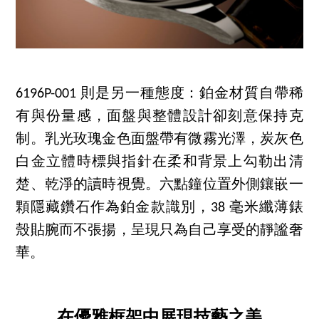
6196P-001 則是另一種態度：鉑金材質自帶稀
有與份量感，面盤與整體設計卻刻意保持克
制。乳光玫瑰金色面盤帶有微霧光澤，炭灰色
白金立體時標與指針在柔和背景上勾勒出清
楚、乾淨的讀時視覺。六點鐘位置外側鑲嵌一
顆隱藏鑽石作為鉑金款識別，38 毫米纖薄錶
殼貼腕而不張揚，呈現只為自己享受的靜謐奢
華。
在優雅框架中展現技藝之美