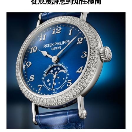
從浪漫詩意到知性極簡