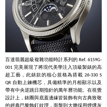
百達翡麗超級複雜功能時計系列的 Ref. 6159G-
001 完美展現了將現代美學注入頂級製錶的高
超工藝，此錶款的核心規格為搭載 26-330 S
QR 自動上鍊機芯，具備精準的月相顯示以及
帶有中央逆跳日期指針的萬年曆功能。在視覺
設計上，錶圈與底蓋邊緣皆裝飾有向古典致敬
的經典巴黎飾釘紋理，面盤則大膽採用煙燻灰