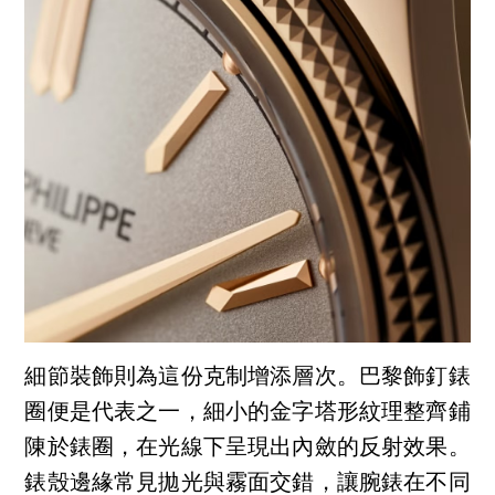
細節裝飾則為這份克制增添層次。巴黎飾釘錶
圈便是代表之一，細小的金字塔形紋理整齊鋪
陳於錶圈，在光線下呈現出內斂的反射效果。
錶殼邊緣常見拋光與霧面交錯，讓腕錶在不同