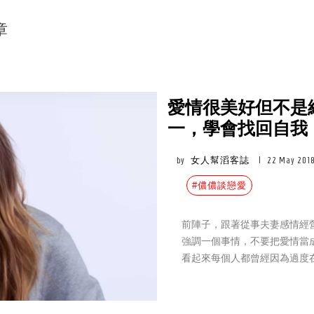
章
愛情很美好但不是
一，學會找回自我
by
女人幫滔客誌
|
22 May 201
#儂儂談戀愛
前陣子，跟著從事夫妻感情經
強調一個事情，不要把愛情當
看起來每個人都曾經因為過度