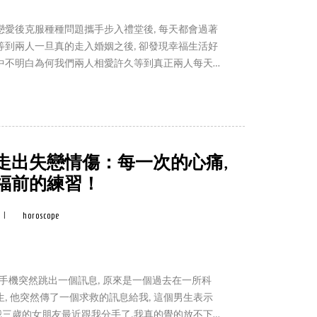
愛後克服種種問題攜手步入禮堂後, 每天都會過著
到兩人一旦真的走入婚姻之後, 卻發現幸福生活好
中不明白為何我們兩人相愛許久等到真正兩人每天
一個屋簷下但卻有的最遙遠陌生人之感嘆了！為何我
越來越淡了？
走出失戀情傷：每一次的心痛,
福前的練習！
|
horoscope
覺前, 手機突然跳出一個訊息, 原來是一個過去在一所科
, 他突然傳了一個求救的訊息給我, 這個男生表示
大我三歲的女朋友最近跟我分手了,我真的覺的放不下,