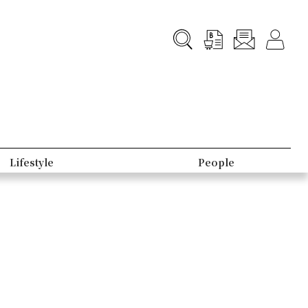
B-Club