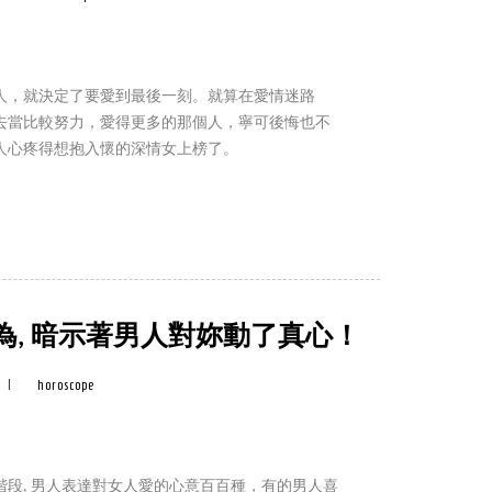
人，就決定了要愛到最後一刻。就算在愛情迷路
去當比較努力，愛得更多的那個人，寧可後悔也不
人心疼得想抱入懷的深情女上榜了。
為, 暗示著男人對妳動了真心！
|
horoscope
段, 男人表達對女人愛的心意百百種，有的男人喜