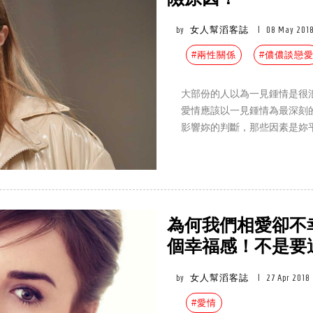
by
女人幫滔客誌
|
08 May 201
#兩性關係
#儂儂談戀
大部份的人以為一見鍾情是很
愛情應該以一見鍾情為最深刻
影響妳的判斷，那些因素是妳
情，並投入大量感情在這段戀
為何我們相愛卻不
個幸福感！不是要過
by
女人幫滔客誌
|
27 Apr 2018
#愛情