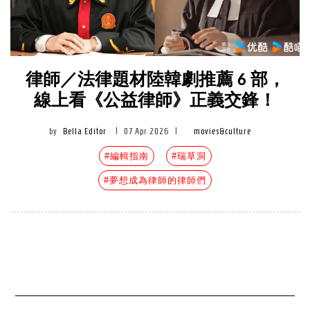
律師／法律題材陸韓劇推薦 6 部，
線上看《公益律師》正義交鋒！
by
Bella Editor
|
07 Apr 2026
|
movies&culture
#編輯指南
#瑞草洞
#夢想成為律師的律師們