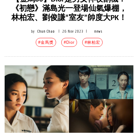
《初戀》滿島光一登場仙氣爆棚，
林柏宏、劉俊謙“室友”帥度大PK！
by
Chun Chao
|
26 Nov 2023
|
news
#金馬獎
#Dior
#林柏宏