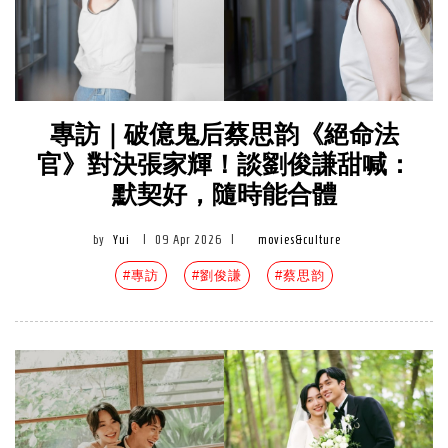
專訪｜破億鬼后蔡思韵《絕命法
官》對決張家輝！談劉俊謙甜喊：
默契好，隨時能合體
by
Yui
|
09 Apr 2026
|
movies&culture
#專訪
#劉俊謙
#蔡思韵