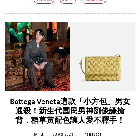
Bottega Veneta這款「小方包」男女
通殺！新生代國民男神劉俊謙搶
背，稻草黃配色讓人愛不釋手！
by
Eli
|
09 Apr 2024
|
handbags