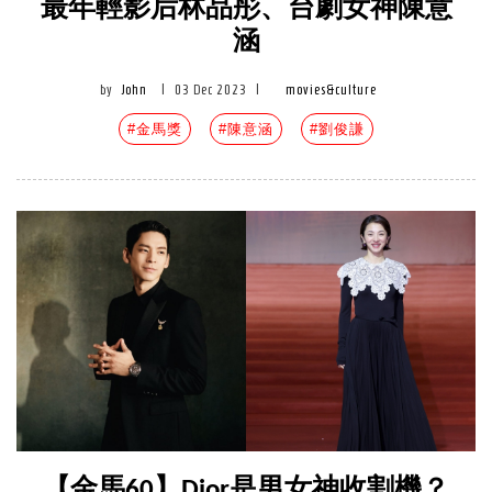
最年輕影后林品彤、台劇女神陳意
涵
by
John
|
03 Dec 2023
|
movies&culture
#金馬獎
#陳意涵
#劉俊謙
【金馬60】Dior是男女神收割機？