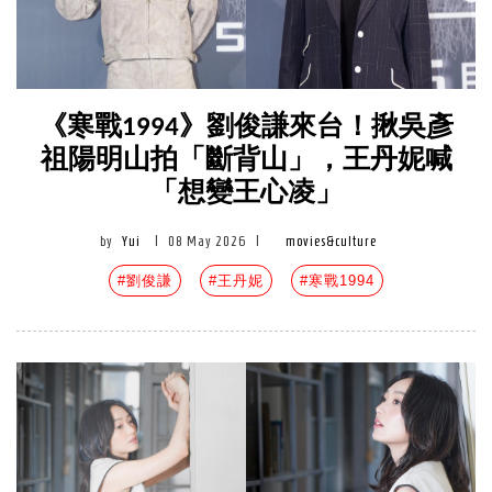
《寒戰1994》劉俊謙來台！揪吳彥
祖陽明山拍「斷背山」，王丹妮喊
「想變王心凌」
by
Yui
|
08 May 2026
|
movies&culture
#劉俊謙
#王丹妮
#寒戰1994