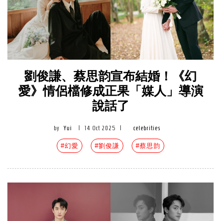
劉俊謙、蔡思韵宣布結婚！《幻
愛》情侶檔修成正果「媒人」導演
說話了
by
Yui
|
14 Oct 2025
|
celebrities
#幻愛
#劉俊謙
#蔡思韵