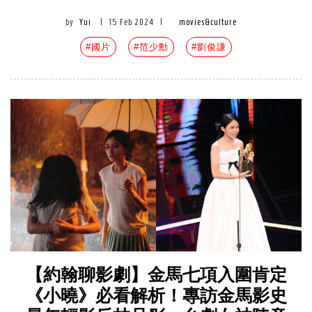
by
Yui
|
15 Feb 2024
|
movies&culture
#國片
#范少勳
#劉俊謙
【約翰聊影劇】金馬七項入圍肯定
《小曉》必看解析！專訪金馬影史