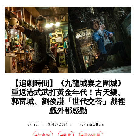
【追劇時間】《九龍城寨之圍城》
重返港式武打黃金年代！古天樂、
郭富城、劉俊謙「世代交替」戲裡
戲外都感動
by
Yui
|
19 May 2024
|
movies&culture
#郭富城
#港片
#電影推薦