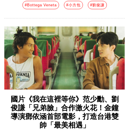
#Bottega Veneta
#小方包
#劉俊謙
國片《我在這裡等你》范少勳、劉
俊謙「兄弟臉」合作激火花！金鐘
導演鄧依涵首部電影，打造台港雙
帥「最美相遇」