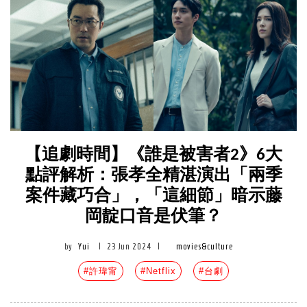
【追劇時間】《誰是被害者2》6大
點評解析：張孝全精湛演出「兩季
案件藏巧合」，「這細節」暗示藤
岡靛口音是伏筆？
by
Yui
|
23 Jun 2024
|
movies&culture
#許瑋甯
#Netflix
#台劇