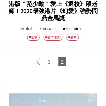
港版＂范少勳＂愛上《返校》殷老
師！2020最強港片《幻愛》強勢問
鼎金馬獎
by
山抓
|
15 Oct 2020
|
movies&culture
#返校
#愛情電影
#港片
1
2