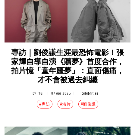
專訪｜劉俊謙生涯最恐怖電影！張
家輝自導自演《贖夢》首度合作，
拍片憶「童年噩夢」：直面傷痛，
才不會被過去糾纏
by
Yui
|
07 Apr 2025
|
celebrities
#專訪
#港片
#劉俊謙