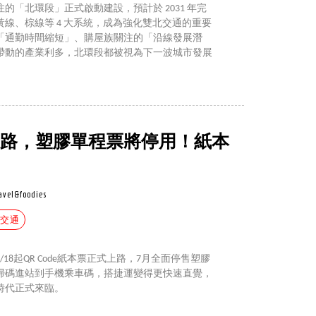
的「北環段」正式啟動建設，預計於 2031 年完
線、棕線等 4 大系統，成為強化雙北交通的重要
「通勤時間縮短」、購屋族關注的「沿線發展潛
帶動的產業利多，北環段都被視為下一波城市發展
de上路，塑膠單程票將停用！紙本
avel&foodies
#交通
18起QR Code紙本票正式上路，7月全面停售塑膠
掃碼進站到手機乘車碼，搭捷運變得更快速直覺，
時代正式來臨。