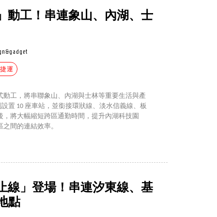
」動工！串連象山、內湖、士
ign&gadget
北捷運
式動工，將串聯象山、內湖與士林等重要生活與產
規劃設置 10 座車站，並銜接環狀線、淡水信義線、板
後，將大幅縮短跨區通勤時間，提升內湖科技園
區之間的連結效率。
止線」登場！串連汐東線、基
地點