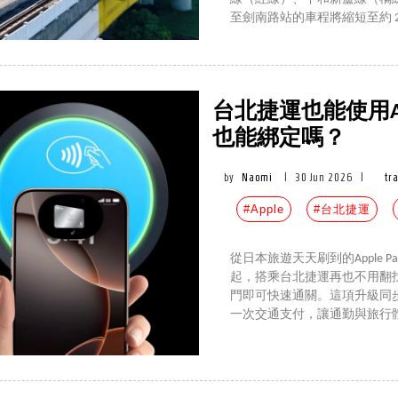
至劍南路站的車程將縮短至約 2
台北捷運也能使用Ap
也能綁定嗎？
by
Naomi
|
30 Jun 2026
|
tr
#Apple
#台北捷運
從日本旅遊天天刷到的Apple
起，搭乘台北捷運再也不用翻找
門即可快速通關。這項升級同
一次交通支付，讓通勤與旅行