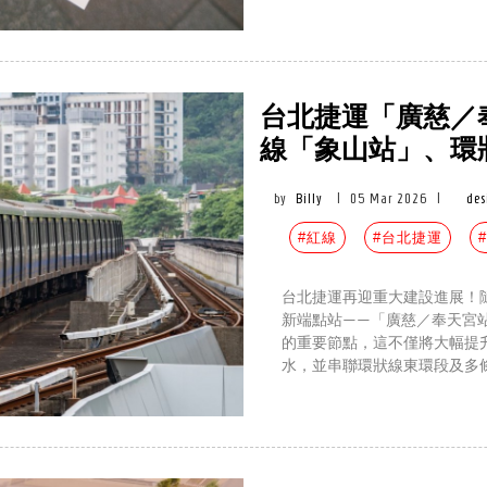
台北捷運「廣慈／
線「象山站」、環
by
Billy
|
05 Mar 2026
|
des
#紅線
#台北捷運
台北捷運再迎重大建設進展！
新端點站——「廣慈／奉天宮站
的重要節點，這不僅將大幅提
水，並串聯環狀線東環段及多