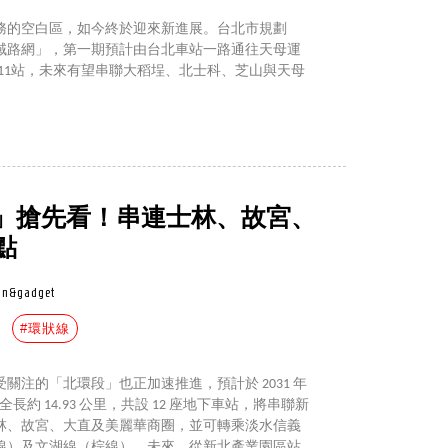
務的空白區，如今終於迎來新進展。台北市規劃
域路網」，第一期預計由台北車站一路通往天母運
置11站，未來有望串聯大稻埕、北士科、芝山與天母
」搶先看！串連士林、故宮、
點
gn&gadget
#環狀線
關注的「北環段」也正加速推進，預計於 2031 年
全長約 14.93 公里，共設 12 座地下車站，將串聯新
林、故宮、大直及美麗華商圈，並可轉乘淡水信義
線）及文湖線（棕線）。未來，從新北產業園區站