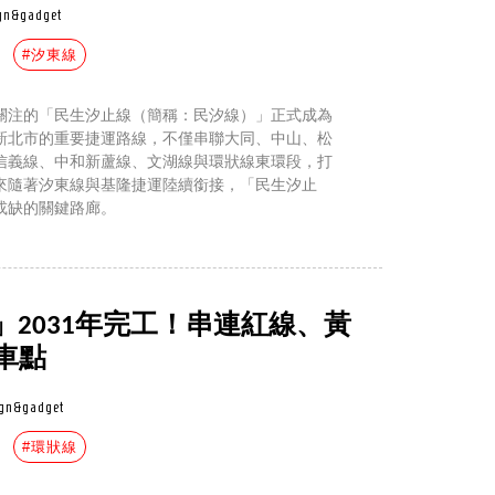
gn&gadget
#汐東線
關注的「民生汐止線（簡稱：民汐線）」正式成為
新北市的重要捷運路線，不僅串聯大同、中山、松
信義線、中和新蘆線、文湖線與環狀線東環段，打
來隨著汐東線與基隆捷運陸續銜接，「民生汐止
或缺的關鍵路廊。
2031年完工！串連紅線、黃
車點
ign&gadget
#環狀線