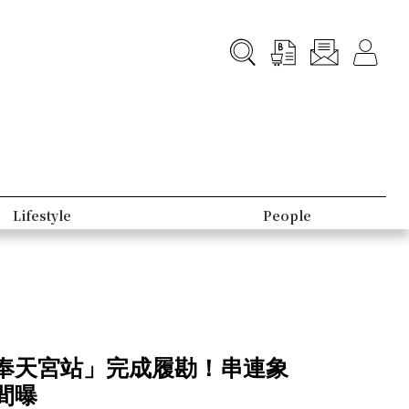
B-Club
Topic
奉天宮站」完成履勘！串連象
間曝