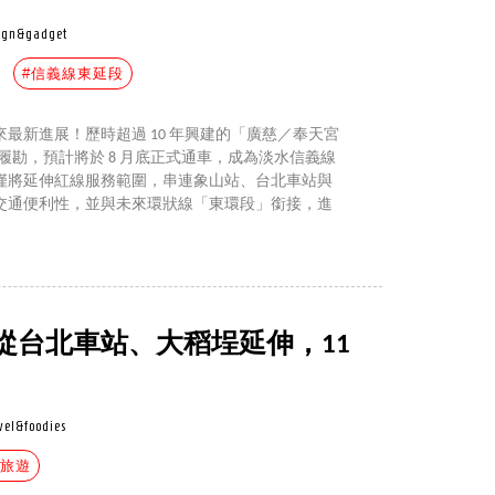
ign&gadget
#信義線東延段
最新進展！歷時超過 10 年興建的「廣慈／奉天宮
 日完成履勘，預計將於 8 月底正式通車，成為淡水信義線
僅將延伸紅線服務範圍，串連象山站、台北車站與
交通便利性，並與未來環狀線「東環段」銜接，進
從台北車站、大稻埕延伸，11
vel&foodies
內旅遊