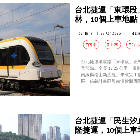
台北捷運「東環段
林，10個上車地點
by
Billy
|
27 Apr 2026
|
des
#內湖
#士林
#台
台北捷運環狀路「東環段」正
業節點。全長 13.25 公里，
南線與松山新店線。未來完工
區、信義計畫區與南港軟體園
台北捷運「民生汐
隆捷運，10個上車