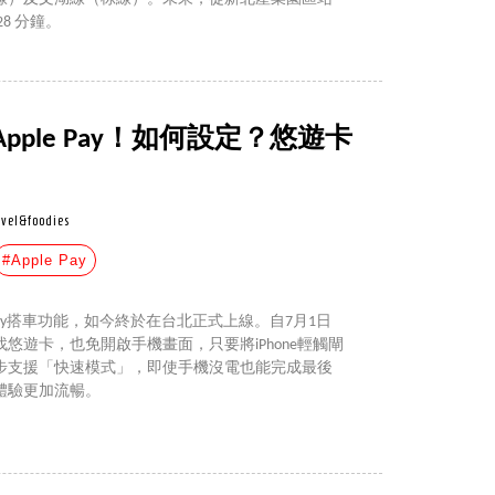
8 分鐘。
ple Pay！如何設定？悠遊卡
avel&foodies
#Apple Pay
 Pay搭車功能，如今終於在台北正式上線。自7月1日
悠遊卡，也免開啟手機畫面，只要將iPhone輕觸閘
步支援「快速模式」，即使手機沒電也能完成最後
體驗更加流暢。