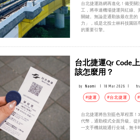
台北捷運路網再進化！備受關注
工，將串連機場捷運與紅線、黃
關鍵。無論是通勤族最在意的
力」，或是北投士林科技園區
的重要引擎。
台北捷運Qr Co
該怎麼用？
by
Naomi
|
18 Mar 2026
|
tr
#捷運
#台北捷運
台北捷運將告別藍色單程票！3/
代幣，通勤模式全面升級。從
一支手機就能通行全城，無卡