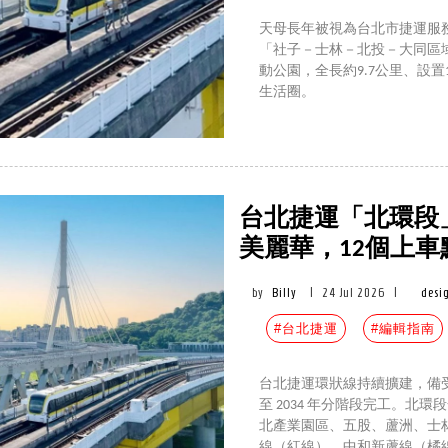
天母長年被視為台北市捷運服
「社子－士林－北投－大同區
動公園，全長約9.7公里、設
生活圈。
台北捷運「北環段
美麗華，12個上車
by
Billy
|
24 Jul 2026
|
desi
#台北捷運
#編輯指南
台北捷運環狀線持續擴建，備受
至 2034 年分階段完工。北環段
北產業園區、五股、蘆洲、士
線（紅線）、中和新蘆線（橘