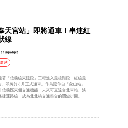
奉天宮站」即將通車！串連紅
狀線
ign&gadget
#廣慈
隨著「信義線東延段」工程進入最後階段，紅線最
」即將於 6 月正式通車。作為延伸自「象山站」
升信義區東側交通機能，未來可直達台北車站、淡
條捷運路線，成為北北桃交通整合的關鍵拼圖。