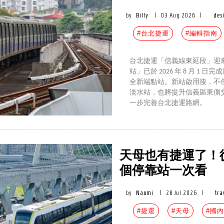
by
Billy
|
03 Aug 2026
|
des
#台北捷運
#編輯指南
台北捷運「信義線東延段」迎來
站」已於 2026 年 8 月 1
全新端點站。新站啟用後，不
淡水站，也將提升信義區東側
一步完善台北捷運路網。
天母也有捷運了！
個停靠站一次看
by
Naomi
|
28 Jul 2026
|
tra
#捷運
#天母
#國