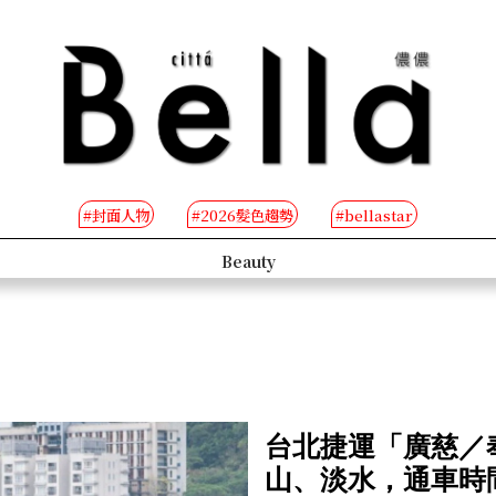
#封面人物
#2026髮色趨勢
#bellastar
ople
B-TV
台北捷運「廣慈／
山、淡水，通車時