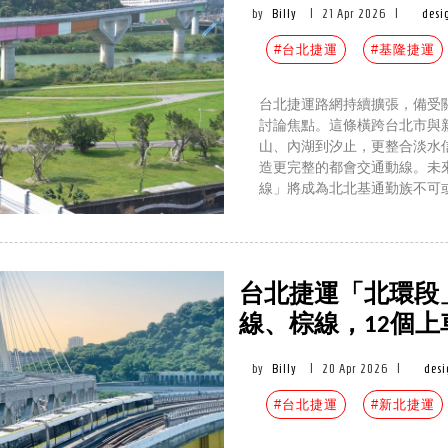
by
Billy
|
21 Apr 2026
|
desi
#台北捷運
#基隆捷運
台北捷運路網持續擴張，備受
討論焦點。這條橫跨台北市與
山、內湖到汐止，更整合淡水
造更完整的都會交通動線。未
線」將成為北北基通勤族不可
台北捷運「北環段」
線、棕線，12個上
by
Billy
|
20 Apr 2026
|
des
#台北捷運
#新北捷運